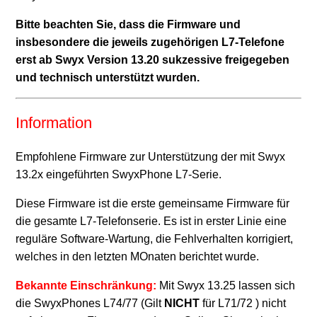
Bitte beachten Sie, dass die Firmware und
Freigabe SwyxPhone Firmware V2 R0.15.0 für L7-
insbesondere die jeweils zugehörigen L7-Telefone
Telefone
erst ab Swyx Version 13.20 sukzessive freigegeben
und technisch unterstützt wurden
.
Freigabe SwyxPhone Firmware V2 R0.12.1 für L7 -
Telefone
Information
Weitere anzeigen
Empfohlene Firmware zur Unterstützung der mit Swyx
13.2x eingeführten SwyxPhone L7-Serie.
Diese Firmware ist die erste gemeinsame Firmware für
die gesamte L7-Telefonserie. Es ist in erster Linie eine
reguläre Software-Wartung, die Fehlverhalten korrigiert,
welches in den letzten MOnaten berichtet wurde.
Bekannte Einschränkung:
Mit Swyx 13.25 lassen sich
die SwyxPhones L74/77 (Gilt
NICHT
für L71/72 ) nicht