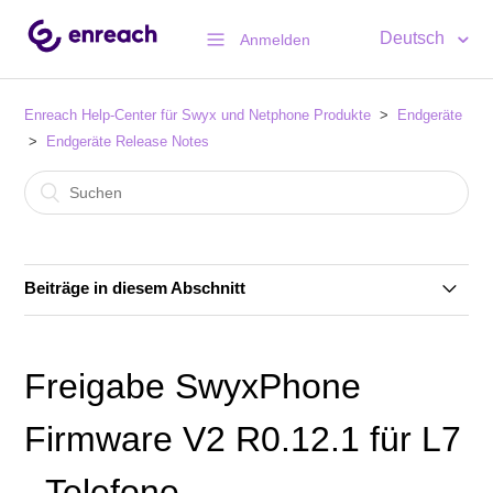
Deutsch
Anmelden
Enreach Help-Center für Swyx und Netphone Produkte
Endgeräte
Endgeräte Release Notes
Beiträge in diesem Abschnitt
Freigabe Yealink Firmware V66.85.133.13 für T4-
Telefone
Freigabe SwyxPhone
Freigabe SwyxPhone Firmware V2 R0.18.1 für L7-
Firmware V2 R0.12.1 für L7
Telefone
- Telefone