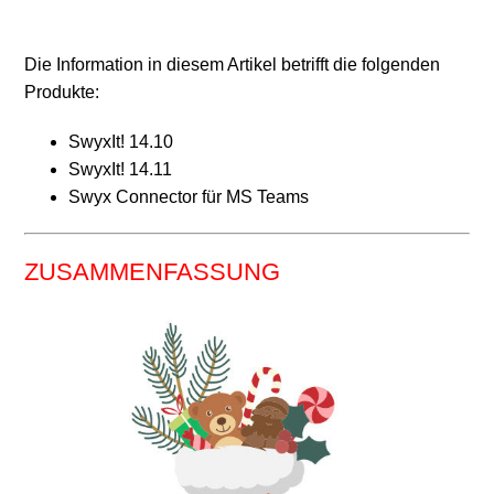
Swyx 14.20
Die Information in diesem Artikel betrifft die folgenden
SwyxWare Produkthistorie
Produkte:
SwyxIt! 14.10
SwyxIt! 14.21 Release 2
SwyxIt! 14.11
Swyx Connector für MS Teams
SwyxIt! 14.11 Release 3
SwyxIt! 14.11 Release 2
ZUSAMMENFASSUNG
Swyx 14.11
Swyx 14.10
Weitere anzeigen