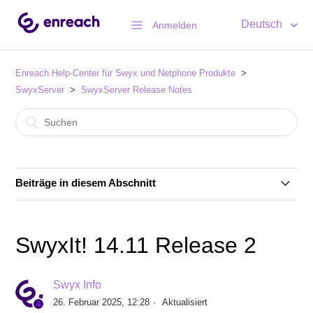
Deutsch
Anmelden
Enreach Help-Center für Swyx und Netphone Produkte
SwyxServer
SwyxServer Release Notes
Beiträge in diesem Abschnitt
Swyx 14.25
SwyxIt! 14.11 Release 2
SwyxIt! 14.21 Release 3
Swyx Info
Swyx 14.21
26. Februar 2025, 12:28
Aktualisiert