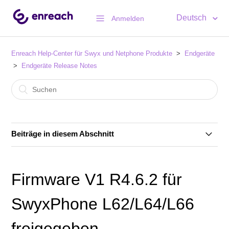
Deutsch
Anmelden
Enreach Help-Center für Swyx und Netphone Produkte
Endgeräte
Endgeräte Release Notes
Beiträge in diesem Abschnitt
Freigabe Yealink Firmware V66.85.133.13 für T4-
Telefone
Firmware V1 R4.6.2 für
Freigabe SwyxPhone Firmware V2 R0.18.1 für L7-
SwyxPhone L62/L64/L66
Telefone
freigegeben