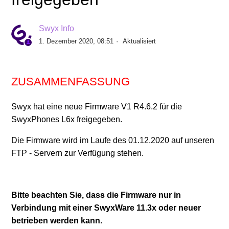
Freigabe Yealink Firmware V96.87.133.2 für T5-
Telefone
Swyx Info
1. Dezember 2020, 08:51
Aktualisiert
Freigabe Yealink Firmware V148.86.133.4 für
Konferenz Phone CP925
ZUSAMMENFASSUNG
Freigabe Yealink Firmware V143.86.133.4 für
Konferenz Phone CP965
Swyx hat eine neue Firmware V1 R4.6.2 für die
SwyxPhones L6x freigegeben.
Freigabe SwyxPhone Firmware V1 R8.2.0 für L6x -
Die Firmware wird im Laufe des 01.12.2020 auf unseren
Telefone
FTP - Servern zur Verfügung stehen.
Freigabe Yealink Firmware V124.86.133.6 für T31G-
Telefone
Bitte beachten Sie, dass die Firmware nur in
Verbindung mit einer SwyxWare 11.3x oder neuer
Freigabe Yealink Firmware V66.85.133.12 für T4-
betrieben werden kann.
Telefone