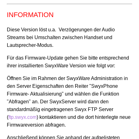
Freigabe SwyxPhone Firmware V2 R0.15.0 für L7-
INFORMATION
Telefone
Diese Version löst u.a. Verzögerungen der Audio
Freigabe SwyxPhone Firmware V2 R0.12.1 für L7 -
Streams bei Umschalten zwischen Handset und
Telefone
Lautsprecher-Modus.
Weitere anzeigen
Für das Firmware-Update gehen Sie bitte entsprechend
ihrer installierten SwyxWare Version wie folgt vor:
Öffnen Sie im Rahmen der SwyxWare Administration in
den Server Eigenschaften den Reiter "SwyxPhone
Firmware- Aktualisierung" und wählen die Funktion
"Abfragen" an. Der SwyxServer wird dann den
standardmäßig eingetragenen Swyx FTP Server
(
ftp.swyx.com
) kontaktieren und die dort hinterlegte neue
Firmwareversion abfragen.
Anschließend können Sie anhand der aufgelisteten