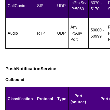
IpPbxSrv
5070 -
R
CallControl
SIP
UDP
IP:5060
5170
S
Any
R
50000 -
Audio
RTP
UDP
IP:Any
50999
Port
PushNotificationService
Outbound
Port
Classification
Protocol
Type
Port 
(source)