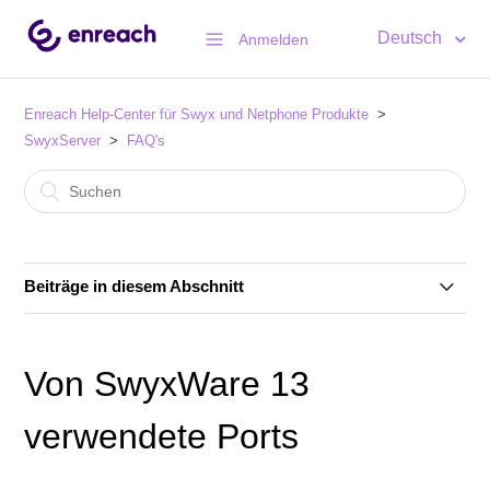
Deutsch
Anmelden
Enreach Help-Center für Swyx und Netphone Produkte
SwyxServer
FAQ's
Beiträge in diesem Abschnitt
Änderung der URL für Swyx Config Planner zum
1.7.2025
Von SwyxWare 13
Von Swyx 14 verwendete Ports
verwendete Ports
Neuer Download-Pfad für Phone-Whitelist-Update