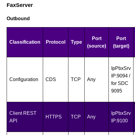
FaxServer
Outbound
Port
Port
Classification
Protocol
Type
(source)
(target)
IpPbxSrv
IP:9094 /
Configuration
CDS
TCP
Any
for SDC
9095
Client REST
IpPbxSrv
HTTPS
TCP
Any
API
IP:9100