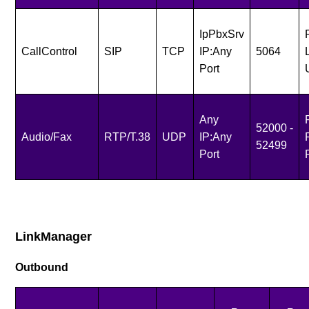
IpPbxSrv
CallControl
SIP
TCP
IP:Any
5064
Port
Any
52000 -
Audio/Fax
RTP/T.38
UDP
IP:Any
52499
Port
LinkManager
Outbound