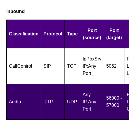
Inbound
Port
Port
Classification
Protocol
Type
(source)
(target)
IpPbxSrv
R
CallControl
SIP
TCP
IP:Any
5062
Port
Any
R
56000 -
Audio
RTP
UDP
IP:Any
57000
Port