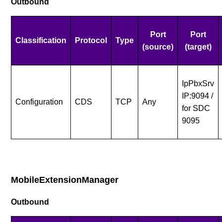
Outbound
Port
Port
Classification
Protocol
Type
(source)
(target)
IpPbxSrv
IP:9094 /
Configuration
CDS
TCP
Any
for SDC
9095
MobileExtensionManager
Outbound