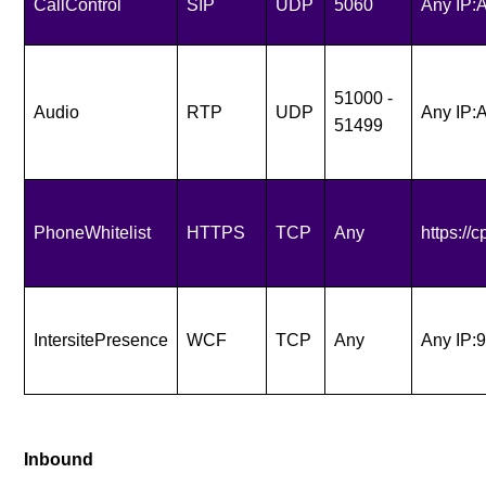
CallControl
SIP
UDP
5060
Any IP:
51000 -
Audio
RTP
UDP
Any IP:
51499
PhoneWhitelist
HTTPS
TCP
Any
https://
IntersitePresence
WCF
TCP
Any
Any IP:
Inbound