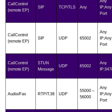
Any
CallControl
SIP
TCP/TLS
Any
IP:Any
(remote EP)
Port
Any
CallControl
SIP
UDP
65002
IP:Any
(remote EP)
Port
CallControl
STUN
Any
UDP
65002
(remote EP)
Message
IP:347
Any
55000 –
Audio/Fax
RTP/T.38
UDP
IP:Any
56000
Port