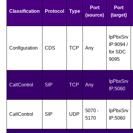
Port
Port
Classification
Protocol
Type
(source)
(target)
IpPbxSrv
IP:9094 /
Configuration
CDS
TCP
Any
for SDC
9095
IpPbxSrv
CallControl
SIP
TCP
Any
IP:5060
5070 -
IpPbxSrv
CallControl
SIP
UDP
5170
IP:5060