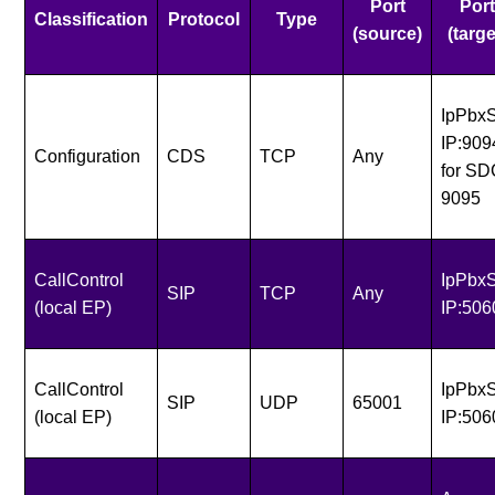
Port
Port
Classification
Protocol
Type
(source)
(targe
IpPbx
IP:909
Configuration
CDS
TCP
Any
for S
9095
CallControl
IpPbx
SIP
TCP
Any
(local EP)
IP:506
CallControl
IpPbx
SIP
UDP
65001
(local EP)
IP:506