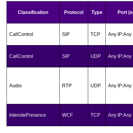
Classification
Protocol
Type
Port (
CallControl
SIP
TCP
Any IP:Any 
CallControl
SIP
UDP
Any IP:Any 
Audio
RTP
UDP
Any IP:Any 
IntersitePresence
WCF
TCP
Any IP:Any 