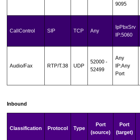
9095
IpPbxSrv
CallControl
SIP
TCP
Any
IP:5060
Any
52000 -
Audio/Fax
RTP/T.38
UDP
IP:Any
52499
Port
Inbound
Port
Port
Classification
Protocol
Type
(source)
(target)