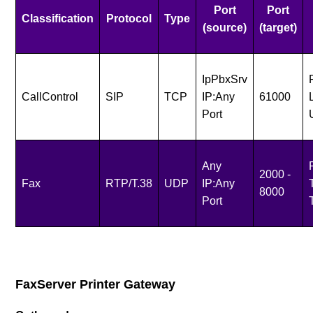
Port
Port
Classification
Protocol
Type
(source)
(target)
IpPbxSrv
CallControl
SIP
TCP
IP:Any
61000
Port
Any
2000 -
Fax
RTP/T.38
UDP
IP:Any
8000
Port
FaxServer Printer Gateway