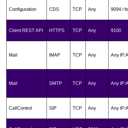
Configuration
CDS
TCP
Any
9094 / 
Client REST API
HTTPS
TCP
Any
9100
Mail
IMAP
TCP
Any
Any IP:
Mail
SMTP
TCP
Any
Any IP:
CallControl
SIP
TCP
Any
Any IP: