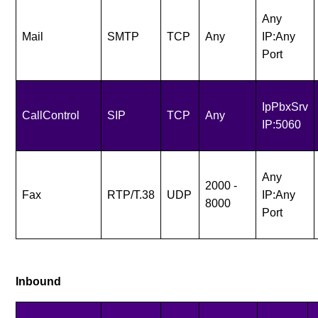
Any
Mail
SMTP
TCP
Any
IP:Any
Port
IpPbxSrv
CallControl
SIP
TCP
Any
IP:5060
Any
2000 -
Fax
RTP/T.38
UDP
IP:Any
8000
Port
Inbound