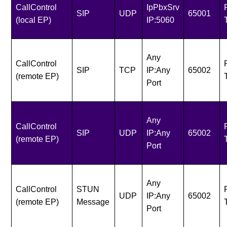
CallControl
IpPbxSrv
SIP
UDP
65001
(local EP)
IP:5060
Any
CallControl
SIP
TCP
IP:Any
65002
(remote EP)
Port
Any
CallControl
SIP
UDP
IP:Any
65002
(remote EP)
Port
Any
CallControl
STUN
UDP
IP:Any
65002
(remote EP)
Message
Port