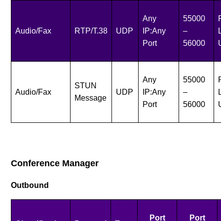
Any
55000
Audio/Fax
RTP/T.38
UDP
IP:Any
–
Port
56000
Any
55000
STUN
Audio/Fax
UDP
IP:Any
–
Message
Port
56000
Conference Manager
Outbound
Port
Port