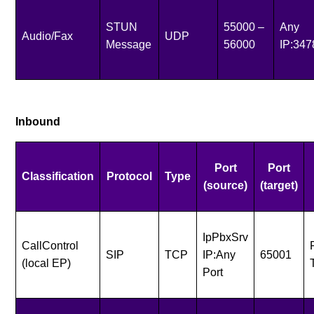
STUN
55000 –
Any
Audio/Fax
UDP
Message
56000
IP:347
Inbound
Port
Port
Classification
Protocol
Type
(source)
(target)
IpPbxSrv
CallControl
SIP
TCP
IP:Any
65001
(local EP)
Port