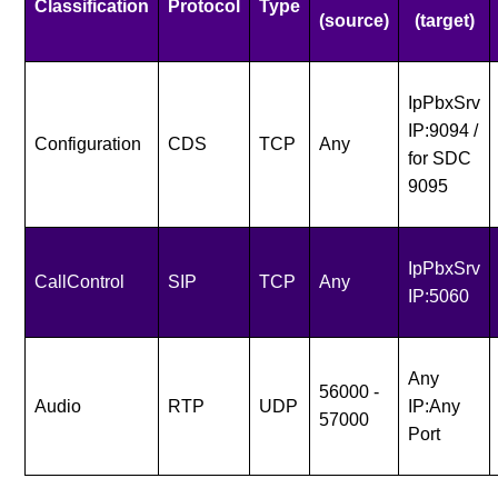
Classification
Protocol
Type
(source)
(target)
IpPbxSrv
IP:9094 /
Configuration
CDS
TCP
Any
for SDC
9095
IpPbxSrv
CallControl
SIP
TCP
Any
IP:5060
Any
56000 -
Audio
RTP
UDP
IP:Any
57000
Port