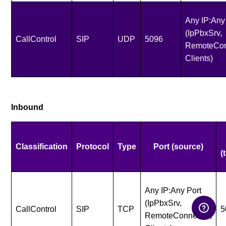
Any IP:Any
(IpPbxSrv,
CallControl
SIP
UDP
5096
RemoteCon
Clients)
Inbound
Classification
Protocol
Type
Port (source)
(
Any IP:Any Port
(IpPbxSrv,
CallControl
SIP
TCP
5
RemoteConnector,