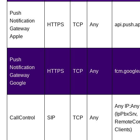
Push
Notification
HTTPS
TCP
Any
api.push.a
Gateway
Apple
Push
Notification
HTTPS
TCP
Any
fcm.google
Gateway
Google
Any IP:Any
(IpPbxSrv,
CallControl
SIP
TCP
Any
RemoteCon
Clients)