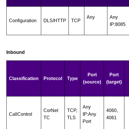
Any
Any
Configuration
DLS/HTTP
TCP
IP:8085
Inbound
Port
Port
Classification
Protocol
Type
(source)
(target)
Any
CorNet
TCP,
4060,
CallControl
IP:Any
TC
TLS
4061
Port