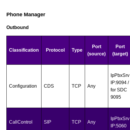
Phone Manager
Outbound
Port
Port
Classification
Protocol
Type
(source)
(target)
IpPbxSrv
IP:9094 /
Configuration
CDS
TCP
Any
for SDC
9095
IpPbxSrv
CallControl
SIP
TCP
Any
IP:5060