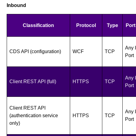
Inbound
Classification
Protocol
Type
Port
Any 
CDS API (configuration)
WCF
TCP
Port
Any 
Client REST API (full)
HTTPS
TCP
Port
Client REST API
Any 
(authentication service
HTTPS
TCP
Port
only)