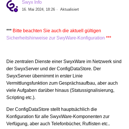
Swyx Info
16. Mai 2024, 18:26
Aktualisiert
Bestätigung über lizenzfreie Nutzung der SwyxWare
Wartemusik
***
Bitte beachten Sie auch die aktuell gültigen
Von SwyxWare 13 verwendete Ports
Sicherheitshinweise zur SwyWare-Konfiguration
***
Von SwyxWare v12 verwendete Ports
Die zentralen Dienste einer SwyxWare im Netzwerk sind
Allgemeine Informationen zum Einsatz von
der SwyxServer und der ConfigDataStore. Der
Antivirenprodukten
SwyxServer übernimmt in erster Linie
Vermittlungsfunktion zum Gesprächsaufbau, aber auch
Benutzeranmeldung / UPN Login
viele Aufgaben darüber hinaus (Statussignalisierung,
Scripting etc.).
Umwandlung einer SDC-Instanz in einen CPE-Server
Der ConfigDataStore stellt hauptsächlich die
nicht möglich
Konfiguration für alle SwyxWare-Komponenten zur
Verfügung, aber auch Telefonbücher, Ruflisten etc..
Von SwyxWare v11 verwendete Ports