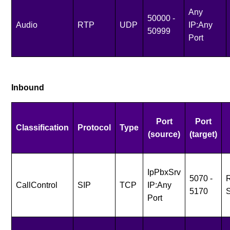
Any
50000 -
Audio
RTP
UDP
IP:Any
50999
Port
Inbound
Port
Port
Classification
Protocol
Type
(source)
(target)
IpPbxSrv
5070 -
R
CallControl
SIP
TCP
IP:Any
5170
S
Port