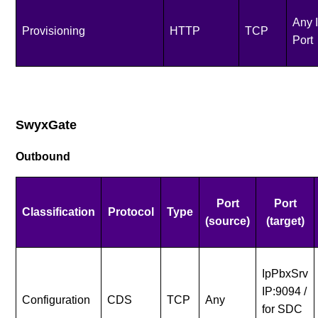
Any 
Provisioning
HTTP
TCP
Port
SwyxGate
Outbound
Port
Port
Classification
Protocol
Type
(source)
(target)
IpPbxSrv
IP:9094 /
Configuration
CDS
TCP
Any
for SDC