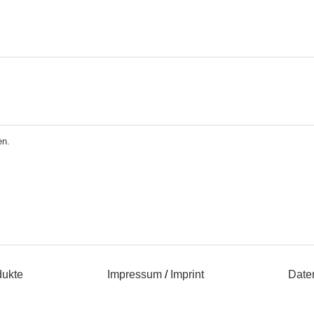
en.
dukte
Impressum
/
Imprint
Date