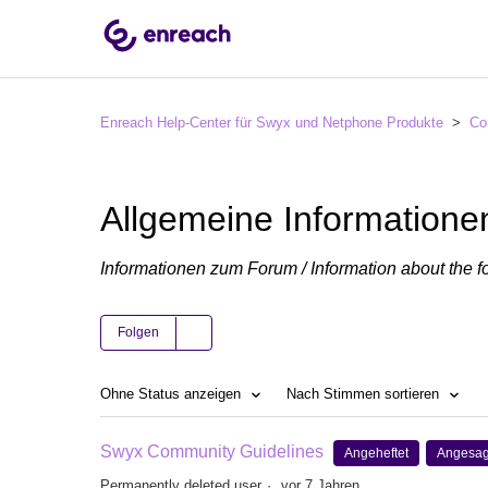
Enreach Help-Center für Swyx und Netphone Produkte
Co
Allgemeine Informatione
Informationen zum Forum / Information about the 
Folgen
Ohne Status anzeigen
Nach Stimmen sortieren
Swyx Community Guidelines
Angeheftet
Angesag
Permanently deleted user
vor 7 Jahren