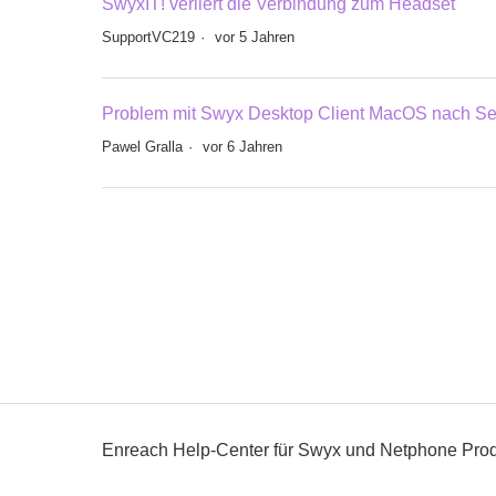
SwyxIT! verliert die Verbindung zum Headset
SupportVC219
vor 5 Jahren
Problem mit Swyx Desktop Client MacOS nach Se
Pawel Gralla
vor 6 Jahren
Enreach Help-Center für Swyx und Netphone Pro