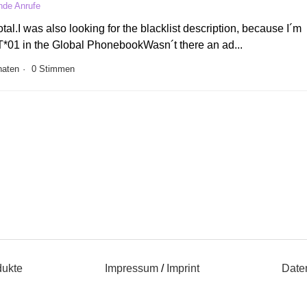
ende Anrufe
l.I was also looking for the blacklist description, because I´m
01 in the Global PhonebookWasn´t there an ad...
naten
0 Stimmen
dukte
Impressum
/
Imprint
Date