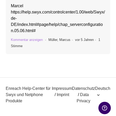
Marcel
https://help.swyx.com/controlcenter/1.00/web/Swyx/
de-
DE/index.html#page/help/chap_serverconfiguratio
n.05.06.html#
Kommentar anzeigen
Müller, Marcus
vor 5 Jahren
1
Stimme
Enreach Help-Center für
Impressum
Datenschutz
Deutsch
Swyx und Netphone
/
Imprint
/
Data
Produkte
Privacy