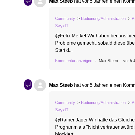
Max Steeb
hat
vor 5 Jahren
einen Komme
Community
Bedienung/Administration
P
SwyxIT
@Felix Merkel Wir haben bei uns hie
Probleme gemacht, sobald diese übe
Start d...
Kommentar anzeigen
Max Steeb
vor 5 
Max Steeb
hat
vor 5 Jahren
einen Komme
Community
Bedienung/Administration
P
SwyxIT
@Rainer Jäger Wir hatte das Gleiche 
Programm als "Nicht vertrauenswürdi
blockiert.