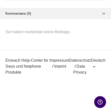
Kommentare (0)
Aktivitätsübersicht
Sie haben momentan keine Beiträge.
Posts (1)
Enreach Help-Center für
Impressum
Datenschutz
Deutsch
Swyx und Netphone
/
Imprint
/
Data
Produkte
Privacy