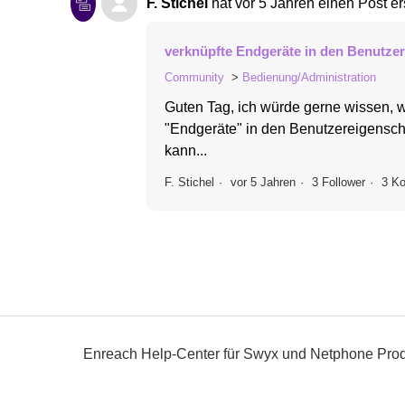
F. Stichel
hat
vor 5 Jahren
einen Post ers
verknüpfte Endgeräte in den Benutze
Community
Bedienung/Administration
Guten Tag, ich würde gerne wissen, wi
"Endgeräte" in den Benutzereigenscha
kann...
F. Stichel
vor 5 Jahren
3 Follower
3 K
Enreach Help-Center für Swyx und Netphone Pro