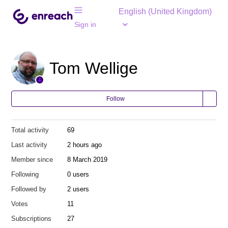
English (United Kingdom)
Sign in
Tom Wellige
Follow
Total activity
69
Last activity
2 hours ago
Member since
8 March 2019
Following
0 users
Followed by
2 users
Votes
11
Subscriptions
27