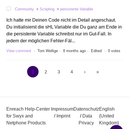
Community
Scripting
persistente Variable
Ich hatte mir Deinen Code nicht im Detail angeschaut.
Du initialisierst die sHL Variable die Du ganz am Ende in
die persistente Variable schreibst nur im Gut-Fall. In
jedem der möglichen Fehler-Fäl...
View comment
Tom Wellige
8 months ago
Edited
0 votes
1
2
3
4
›
»
Enreach Help-Center
Impressum
Datenschutz
English
for Swyx and
/
Imprint
/
Data
(United
Netphone Products
Privacy
Kingdom)