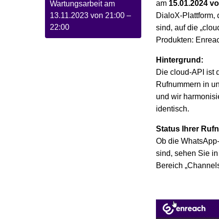
am
15.01.2024 vo
Wartungsarbeit am
13.11.2023 von 21:00 –
DialoX-Plattform,
22:00
sind, auf die „clo
Produkten: Enreac
Hintergrund:
Die cloud-API ist
Rufnummern in un
und wir harmonisie
identisch.
Status Ihrer Ru
Ob die WhatsApp-R
sind, sehen Sie i
Bereich „Channel