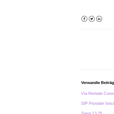
Facebook
Twitter
LinkedIn
Verwandte Beiträ
Via Remote Connec
SIP Provider Voi
Swyx 13.25