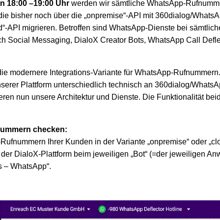
n 18:00 –19:00 Uhr
werden wir sämtliche WhatsApp-Rufnumme
 die bisher noch über die „onpremise“-API mit 360dialog/What
ud“-API migrieren. Betroffen sind WhatsApp-Dienste bei sämtlich
h Social Messaging, DialoX Creator Bots, WhatsApp Call Defle
 die modernere Integrations-Variante für WhatsApp-Rufnummern
serer Plattform unterschiedlich technisch an 360dialog/What
ren nun unsere Architektur und Dienste. Die Funktionalität beid
fnummern checken:
ufnummern Ihrer Kunden in der Variante „onpremise“ oder „clo
n der DialoX-Plattform beim jeweiligen „Bot“ (=der jeweiligen A
s – WhatsApp“.