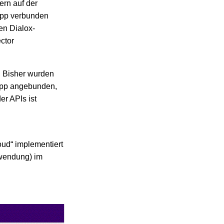
rn auf der
sApp verbunden
en Dialox-
ctor
. Bisher wurden
sApp angebunden,
er APIs ist
ud“ implementiert
nwendung) im