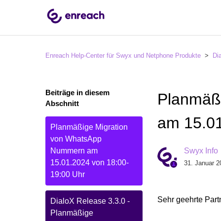
Enreach Help-Center für Swyx und Netphone Produkte
Di
Beiträge in diesem
Planmäß
Abschnitt
am 15.01
Planmäßige Migration
von WhatsApp
Nummern am
Swyx Info
15.01.2024 von 18:00-
31. Januar 2
19:00 Uhr
Sehr geehrte Par
DialoX Release 3.3.0 -
Planmäßige