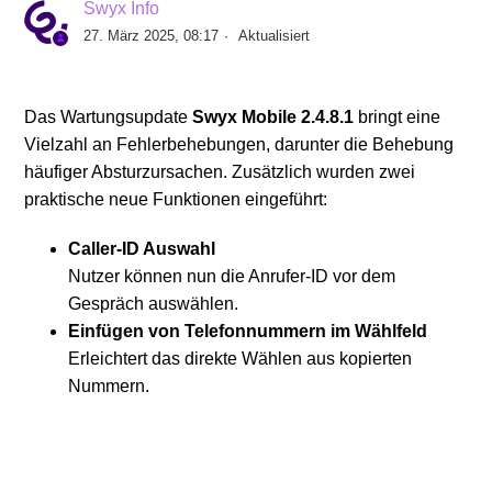
Swyx Info
Swyx Mobile für IOS V3.0.0 verfügbar
27. März 2025, 08:17
Aktualisiert
Swyx Mobile für Android V3.0.20.1 verfügbar
Das Wartungsupdate
Swyx Mobile 2.4.8.1
bringt eine
Swyx Mobile für Android V2.4.15.1 verfügbar
Vielzahl an Fehlerbehebungen, darunter die Behebung
häufiger Absturzursachen. Zusätzlich wurden zwei
praktische neue Funktionen eingeführt:
Swyx Mobile für IOS V2.3.9 verfügbar
Caller-ID Auswahl
Swyx Mobile für Android V2.4.12.1 verfügbar
Nutzer können nun die Anrufer-ID vor dem
Gespräch auswählen.
Swyx Mobile für Android V2.4.8.1 verfügbar
Einfügen von Telefonnummern im Wählfeld
Erleichtert das direkte Wählen aus kopierten
Swyx Mobile für IOS V2.3.7 verfügbar
Nummern.
Weitere anzeigen