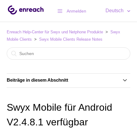
Deutsch
Anmelden
Enreach Help-Center für Swyx und Netphone Produkte
Swyx
Mobile Clients
Swyx Mobile Clients Release Notes
Beiträge in diesem Abschnitt
Swyx Mobile für Android V3.0.34.1 verfügbar
Swyx Mobile für Android
Swyx Mobile für IOS V3.0.1 verfügbar
V2.4.8.1 verfügbar
Swyx Mobile für Android V3.0.29 verfügbar