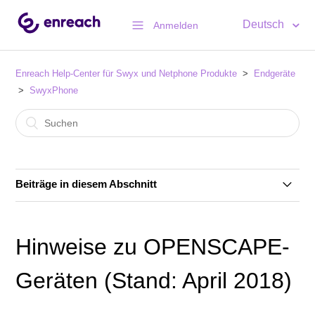
Deutsch
Anmelden
Enreach Help-Center für Swyx und Netphone Produkte
Endgeräte
SwyxPhone
Beiträge in diesem Abschnitt
Kompatible Headsets für SwyxPhones L7-Serie
Hinweise zu OPENSCAPE-
SwyxPhone Firmware Übersicht ab Swyx 13
Geräten (Stand: April 2018)
SwyxPhone Firmware Übersicht (Archiv: bis
SwyxWare 12.xx)