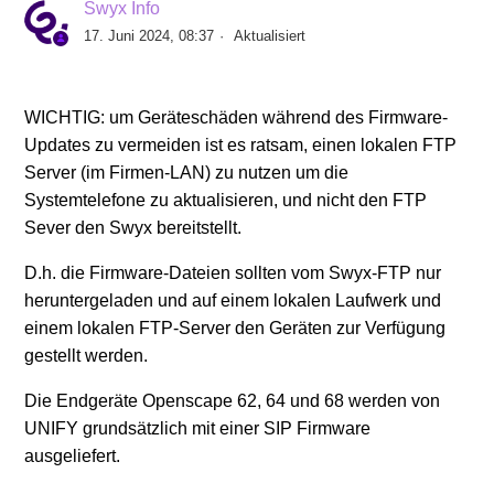
Swyx Info
17. Juni 2024, 08:37
Aktualisiert
INFO: SwyxPhone L77 hat nach erstmaliger
Inbetriebnahme ein schwarzes Display
WICHTIG: um Geräteschäden während des Firmware-
SwyxPhone L6x Firmware V1 R4.6.2 verfügbar für
Updates zu vermeiden ist es ratsam, einen lokalen FTP
SwyxWare 11
Server (im Firmen-LAN) zu nutzen um die
Systemtelefone zu aktualisieren, und nicht den FTP
Falsche Zeitanzeige am SwyxPhone L62/L64/L66
Sever den Swyx bereitstellt.
D.h. die Firmware-Dateien sollten vom Swyx-FTP nur
Power over Ethernet (PoE) Leistungsklassen der
heruntergeladen und auf einem lokalen Laufwerk und
SwyxPhones / SwyxDect / Yealink
einem lokalen FTP-Server den Geräten zur Verfügung
gestellt werden.
Technische Hintergrundinformationen zu DCF /
Yealink Phones
Die Endgeräte Openscape 62, 64 und 68 werden von
UNIFY grundsätzlich mit einer SIP Firmware
SwyxPhones brauchen korrekte Uhrzeit für
ausgeliefert.
Verbindungen zum SwyxServer