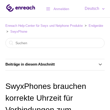
Deutsch
Anmelden
Enreach Help-Center für Swyx und Netphone Produkte
Endgeräte
SwyxPhone
Beiträge in diesem Abschnitt
Kompatible Headsets für SwyxPhones L7-Serie
SwyxPhones brauchen
SwyxPhone Firmware Übersicht ab Swyx 13
korrekte Uhrzeit für
SwyxPhone Firmware Übersicht (Archiv: bis
Verbindungen zum
SwyxWare 12.xx)