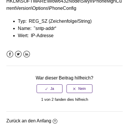
HKLM\SOFTWARE\Wow6432Node\Swyx\PhoneMgr\Cu
rrentVersion\Options\PhoneConfig
Typ: REG_SZ (Zeichenfolge/String)
Name: "sntp-addr“
Wert: IP-Adresse
Facebook
Twitter
LinkedIn
War dieser Beitrag hilfreich?
1 von 2 fanden dies hilfreich
Zurück an den Anfang