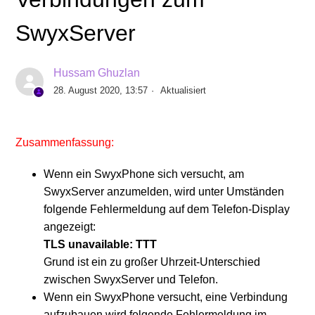
SwyxServer
INFO: SwyxPhone L77 hat nach erstmaliger
Inbetriebnahme ein schwarzes Display
Hussam Ghuzlan
SwyxPhone L6x Firmware V1 R4.6.2 verfügbar für
28. August 2020, 13:57
Aktualisiert
SwyxWare 11
Zusammenfassung:
Falsche Zeitanzeige am SwyxPhone L62/L64/L66
Wenn ein SwyxPhone sich versucht, am
Power over Ethernet (PoE) Leistungsklassen der
SwyxServer anzumelden, wird unter Umständen
SwyxPhones / SwyxDect / Yealink
folgende Fehlermeldung auf dem Telefon-Display
angezeigt:
Technische Hintergrundinformationen zu DCF /
TLS unavailable: TTT
Yealink Phones
Grund ist ein zu großer Uhrzeit-Unterschied
zwischen SwyxServer und Telefon.
SwyxPhones brauchen korrekte Uhrzeit für
Wenn ein SwyxPhone versucht, eine Verbindung
Verbindungen zum SwyxServer
aufzubauen wird folgende Fehlermeldung im