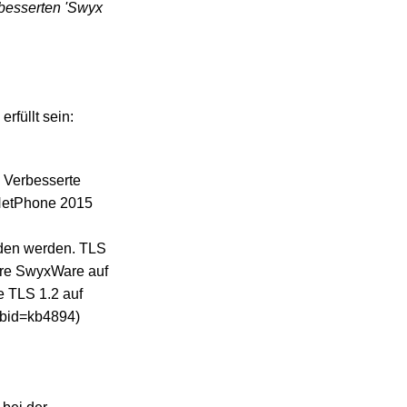
rbesserten 'Swyx
rfüllt sein:
 Verbesserte
/NetPhone 2015
aden werden. TLS
hre SwyxWare auf
e TLS 1.2 auf
?kbid=kb4894)