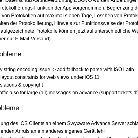
der Datenschutz-Grundverordnung DSGVO wurden Änderungen 
Protokollierungs-Funktion der App vorgenommen: Begrenzung d
 von Protokollen auf maximal sieben Tage, Löschen von Protoko
ten der Protokollierung, Hinweis zur Funktionsweise der Proto
aufgezeichnete Protokolle können jetzt auf unterschiedliche We
her nur E-Mail-Versand)
obleme
cy string encoding issue -> add fallback to parse with ISO Latin
layout constraints for web views under iOS 11
slations & copyright
affic also for large (all) messages on advance (support tickets 
obleme
ung des iOS Clients an einem Swyxware Advance Server schl
enden Anrufs an ein anderes eigenes Gerät fehl