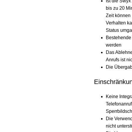
Ist die Swy
bis zu 20 Mi
Zeit können
Verhalten k
Status umg
Bestehende 
werden
Das Ablehne
Anrufs ist n
Die Übergabe
Einschränku
Keine Integr
Telefonanru
Sperrbildsc
Die Verwend
nicht unterst