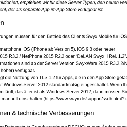
unktioniert, empfehlen wir für diese Server Typen, den neuen ve
ient, der als separate App im App Store verfügbar ist.
en
ungen müssen für den Betrieb des Clients Swyx Mobile für iOS e
martphone iOS (iPhone ab Version 5), iOS 9.3 oder neuer
15 R3.2 / NetPhone 2015 R2.2 oder “DeLAN Swyx II Rel. 1.2”.
ormationen sind ab der Server Version SwyxWare 2015 R3.2.2
 höher) verfügbar.
gt die Nutzung von TLS 1.2 für Apps, die in den App Store gel
t auf Windows Server 2012 standardmäßig eingeschaltet. Wenn I
 läuft, das älter ist als Windows Server 2012, dann müssen Si
r manuell einschalten (https://www.swyx.de/support/ssdb.html
nen & technische Verbesserungen