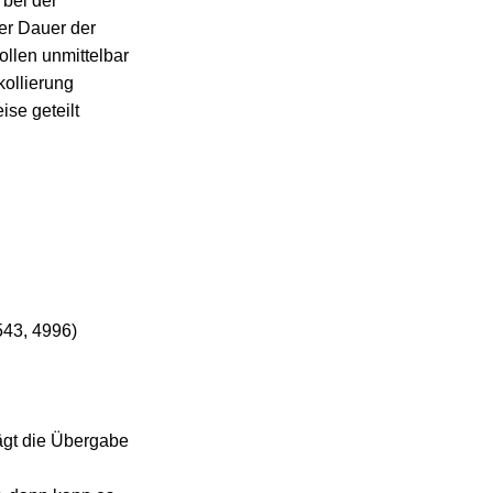
bei der
er Dauer der
llen unmittelbar
kollierung
ise geteilt
4543, 4996)
ägt die Übergabe