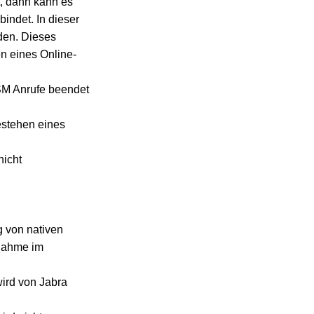
, dann kann es
indet. In dieser
den. Dieses
n eines Online-
SM Anrufe beendet
stehen eines
nicht
g von nativen
nnahme im
ird von Jabra