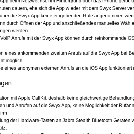
x App beim Netzwechsel im Hintergrund oder das iPhone gelockt
nuten dauern, ehe sich die App wieder mit dem Swyx Server verb
 über die Swyx App keine eingehenden Rufe angenommen wer
ann durch Öffnen der App und anschließendes manuelles Wähle
angen werden
VoIP Anrufe mit der Swyx App können durch reinkommende G
n eines ankommenden zweiten Anrufs auf die Swyx App bei Be
icht möglich
 eines anonymen externen Anrufs an die iOS App funktioniert 
ngen
ation mit Apple CallKit, deshalb keine gleichwertige Behandlun
fen und Anrufen auf die Swyx App, keine Möglichkeit der Rufa
hirm
ung der Hardware-Tasten an Jabra Stealth Bluetooth Geräten w
ützt