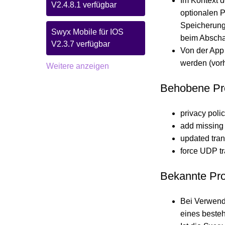
Im Kontext 
V2.4.8.1 verfügbar
optionalen 
Speicherung
Swyx Mobile für IOS
beim Abschal
V2.3.7 verfügbar
Von der App 
werden (vor
Weitere anzeigen
Behobene Pr
privacy poli
add missing 
updated tran
force UDP tr
Bekannte Pr
Bei Verwend
eines besteh