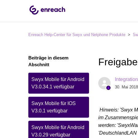
Enreach Help-Center für Swyx und Netphone Produkte
Sw
Beiträge in diesem
Freigabe
Abschnitt
Swyx Mobile für Android
Integratio
V3.0.34.1 verfügbar
30. Mai 2018
Swyx Mobile für IOS
Hinweis: 'Swyx Mo
V3.0.1 verfügbar
im Zusammenspiel 
werden: 'SwyxWare
Swyx Mobile für Android
'DeutschlandLAN 
V3.0.29 verfügbar