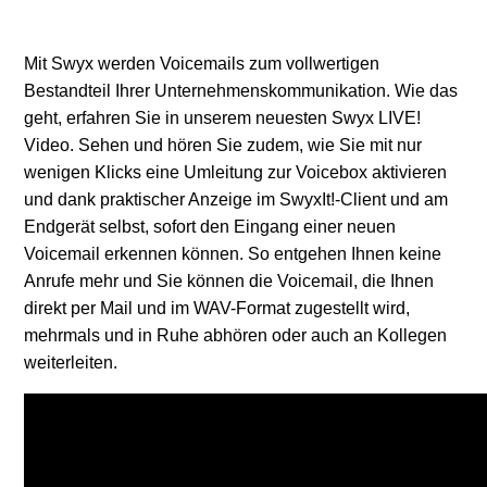
Swyx LIVE: Mit dem Präsenzstatus die Erreichbarkeit
optimieren
Mit Swyx werden Voicemails zum vollwertigen
Bestandteil Ihrer Unternehmenskommunikation. Wie das
Swyx LIVE: Schnell und einfach Anrufe weiterleiten
geht, erfahren Sie in unserem neuesten Swyx LIVE!
Video. Sehen und hören Sie zudem, wie Sie mit nur
Swyx LIVE: Sprachdialogsysteme einfach grafisch
wenigen Klicks eine Umleitung zur Voicebox aktivieren
gestalten
und dank praktischer Anzeige im SwyxIt!-Client und am
Endgerät selbst, sofort den Eingang einer neuen
Swyx LIVE: Skype for Business zusammen mit Swyx
Voicemail erkennen können. So entgehen Ihnen keine
nutzen
Anrufe mehr und Sie können die Voicemail, die Ihnen
direkt per Mail und im WAV-Format zugestellt wird,
mehrmals und in Ruhe abhören oder auch an Kollegen
SwyxIt! LIVE: Individuelles Anrufmanagement mit dem
weiterleiten.
Call Routing Manager
SwyxIt! LIVE: Screen- & Application Sharing
SwyxIt! LIVE: Benutzer anmelden