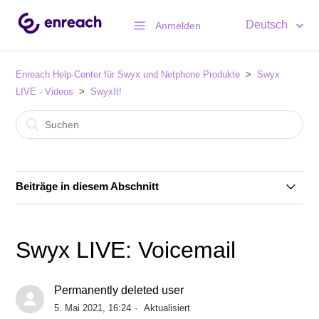
Deutsch
Anmelden
Enreach Help-Center für Swyx und Netphone Produkte
Swyx
LIVE - Videos
SwyxIt!
Beiträge in diesem Abschnitt
SwyxIt! LIVE: Namenstasten nutzen
Swyx LIVE: Voicemail
Swyx LIVE: Voicemail
Permanently deleted user
Swyx LIVE: AdHoc-Konferenz
5. Mai 2021, 16:24
Aktualisiert