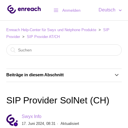
Deutsch
Anmelden
Enreach Help-Center für Swyx und Netphone Produkte
SIP
Provider
SIP Provider AT/CH
Beiträge in diesem Abschnitt
SIP Provider 4TS (CH)
SIP Provider SolNet (CH)
SIP Provider A1 Telekom (AT)
Swyx Info
SIP Provider IP Austria (AT)
17. Juni 2024, 08:31
Aktualisiert