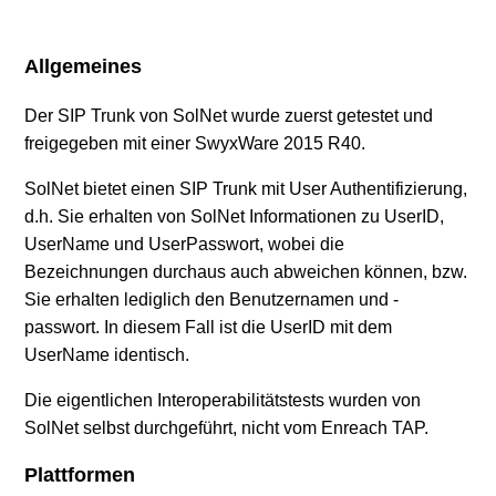
SIP Provider isp voip (CH)
Allgemeines
SIP Provider iWay (CH)
Der SIP Trunk von SolNet wurde zuerst getestet und
freigegeben mit einer SwyxWare 2015 R40.
SIP Provider media.tel (AT)
SolNet bietet einen SIP Trunk mit User Authentifizierung,
SIP Provider MLS (CH)
d.h. Sie erhalten von SolNet Informationen zu UserID,
UserName und UserPasswort, wobei die
SIP Provider myTweak (AT)
Bezeichnungen durchaus auch abweichen können, bzw.
Sie erhalten lediglich den Benutzernamen und -
SIP Provider net-cloud (AT)
passwort. In diesem Fall ist die UserID mit dem
UserName identisch.
SIP Provider Netvoip (CH)
Die eigentlichen Interoperabilitätstests wurden von
SolNet selbst durchgeführt, nicht vom Enreach TAP.
Weitere anzeigen
Plattformen