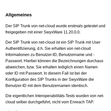
SIP Provider isp voip (CH)
Allgemeines
SIP Provider iWay (CH)
Der SIP Trunk von net-cloud wurde erstmals getestet und
freigegeben mit einer SwyxWare 11.20.0.0.
SIP Provider media.tel (AT)
Der SIP Trunk von net-cloud ist ein SIP Trunk mit User
SIP Provider MLS (CH)
Authentifizierung, d.h. Sie erhalten von net-cloud
Informationen zu Benutzer-ID, Benutzername und -
SIP Provider myTweak (AT)
Passwort. Hierbei können die Bezeichnungen durchaus
abweichen, bzw. Sie erhalten lediglich einen Namen
SIP Provider net-cloud (AT)
oder ID mit Passwort. In diesem Fall ist bei der
Konfiguration des SIP Trunks in der SwyxWare die
Benutzer-ID mit dem Benutzernamen identisch.
SIP Provider Netvoip (CH)
Die eigentlichen Interoperabilitäts-Tests wurden von net-
Weitere anzeigen
cloud selber durchgeführt, nicht vom Enreach TAP.