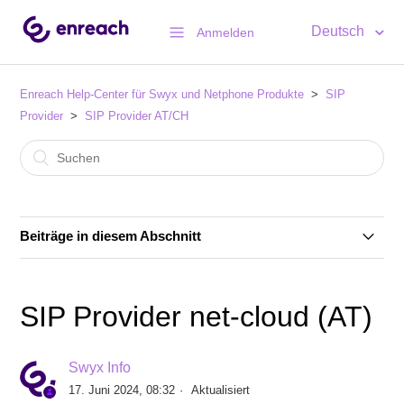
Deutsch
Anmelden
Enreach Help-Center für Swyx und Netphone Produkte
SIP
Provider
SIP Provider AT/CH
Beiträge in diesem Abschnitt
SIP Provider 4TS (CH)
SIP Provider net-cloud (AT)
SIP Provider A1 Telekom (AT)
Swyx Info
SIP Provider IP Austria (AT)
17. Juni 2024, 08:32
Aktualisiert