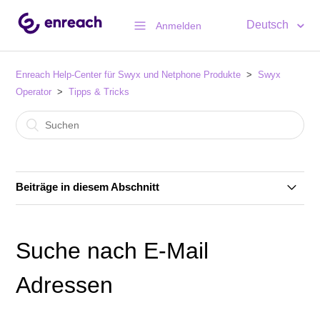
Deutsch
Anmelden
Enreach Help-Center für Swyx und Netphone Produkte
Swyx
Operator
Tipps & Tricks
Beiträge in diesem Abschnitt
Tipp: Mehrere E-Mail-Adressen mit EINEM E-Mail-
Konto nutzen. Einfache Operator Kontoverwaltung.
Suche nach E-Mail
Suche nach E-Mail Adressen
Adressen
Suche nach Bestellnummer