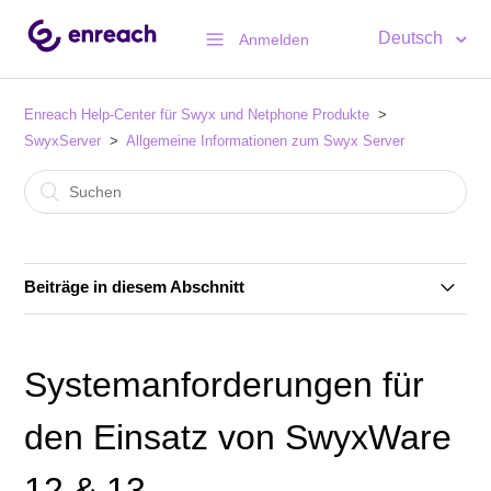
Deutsch
Anmelden
Enreach Help-Center für Swyx und Netphone Produkte
SwyxServer
Allgemeine Informationen zum Swyx Server
Beiträge in diesem Abschnitt
Swyx 14 - Systemanforderungen
Systemanforderungen für
Unterstützte Betriebssysteme für Swyx 14
den Einsatz von SwyxWare
Swyx Control Center 3.25 / 13.25 mit Windows Server
12 & 13
2012 R2