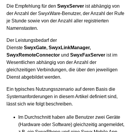
Die Empfehlung für den
SwyxServer
ist abhängig von
Unterstützte Betriebssysteme für SwyxWare Version
der Anzahl der SwyxWare-Benutzer, der Anzahl der Rufe
13
je Stunde sowie von der Anzahl aller registrierten
Namenstasten.
Weitere anzeigen
Der Leistungsbedarf der
Dienste
SwyxGate,
SwyxLinkManager,
SwyxRemoteConnector
und
SwyxFaxServer
ist im
Wesentlichen abhängig von der Anzahl der
gleichzeitigen Verbindungen, die über den jeweiligen
Dienst abgebildet werden.
Ein typisches Nutzungsszenario auf deren Basis die
Systemanforderungen in diesem Artikel definiert sind,
lässt sich wie folgt beschreiben.
Im Durchschnitt haben alle Benutzer zwei Geräte
(Hardware oder Software) gleichzeitig angemeldet,
z.B. ein SwyxPhone und eine Swyx Mobile App.