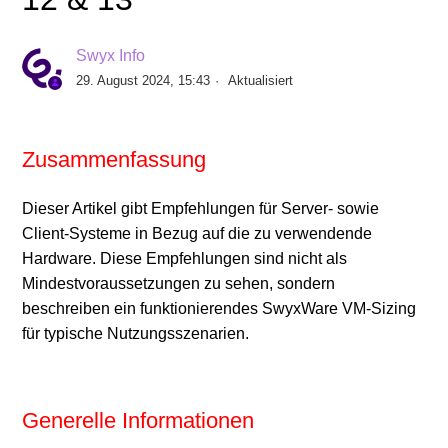
Exchange Online - Abschaltung Basic Authentication
Swyx Info
29. August 2024, 15:43
Aktualisiert
Update von SwyxWare mit Swyx Flex Lizenzen auf
Version 12.00
Zusammenfassung
INFO: Allgemeine Informationen zum Swyx Soft- und
Hardware Support
Dieser Artikel gibt Empfehlungen für Server- sowie
Client-Systeme in Bezug auf die zu verwendende
Swyx 14.10: Swyx Connectivity Setup Tool – Remote
Hardware. Diese Empfehlungen sind nicht als
Connector Zertifikat kann nicht erstellt werden.
Mindestvoraussetzungen zu sehen, sondern
beschreiben ein funktionierendes SwyxWare VM-Sizing
für typische Nutzungsszenarien.
Update auf SwyxWare 13.10 und MS-Teams
Integration
Swyx Data Center Edition und Compact - Yealink
Generelle Informationen
RPS Unterstützung EOL für Versionen älter als 11.52