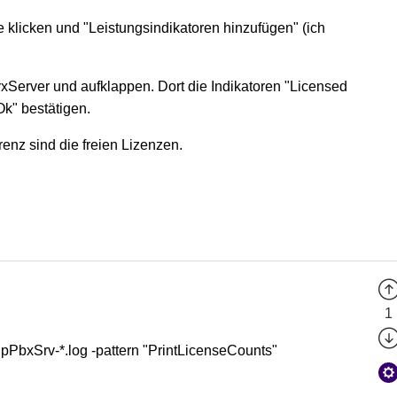
 klicken und "Leistungsindikatoren hinzufügen" (ich
yxServer und aufklappen. Dort die Indikatoren "Licensed
Ok" bestätigen.
enz sind die freien Lizenzen.
1
IpPbxSrv-*.log -pattern "PrintLicenseCounts"