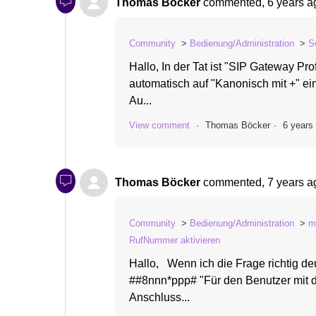
Thomas Böcker
commented,
6 years a
Community
Bedienung/Administration
S
Hallo, In der Tat ist "SIP Gateway Pr
automatisch auf "Kanonisch mit +" ei
Au...
View comment
Thomas Böcker
6 years
Thomas Böcker
commented,
7 years a
Community
Bedienung/Administration
m
RufNummer aktivieren
Hallo, Wenn ich die Frage richtig de
##8nnn*ppp# "Für den Benutzer mit 
Anschluss...