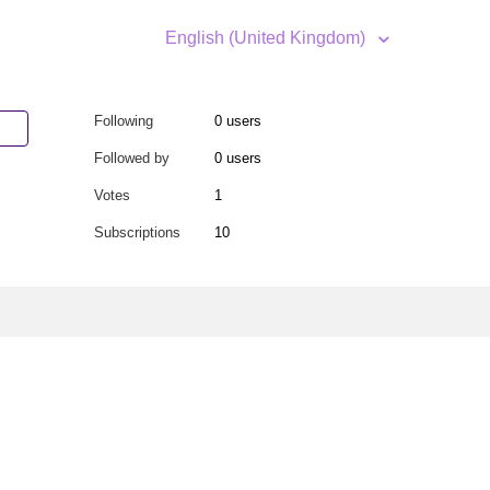
English (United Kingdom)
Following
0 users
Followed by
0 users
Votes
1
Subscriptions
10