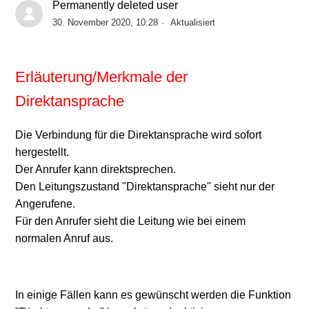
Permanently deleted user
30. November 2020, 10:28
Aktualisiert
SwyxIt! und Surface Pro X
Anmeldung mit SwyxIt!-Clients an SwyxWare 12.31
Erläuterung/Merkmale der
Direktansprache
SwyxIt! Benutzer für die Internet-Verbindung via
RemoteConnector vorbereiten
Die Verbindung für die Direktansprache wird sofort
hergestellt.
SwyxIt! – Darstellungsproblem von Umlauten
Der Anrufer kann direktsprechen.
Den Leitungszustand "Direktansprache" sieht nur der
Microsoft Windows 10 Update 2004 und SwyxIt!
Angerufene.
Für den Anrufer sieht die Leitung wie bei einem
Verfügbarkeit SwyxIt! 12.12 Version
normalen Anruf aus.
INFO: SwyxIt! Client SDK
In einige Fällen kann es gewünscht werden die Funktion
SwyxIt! 12: Aktualisierte Visual Groups Skins