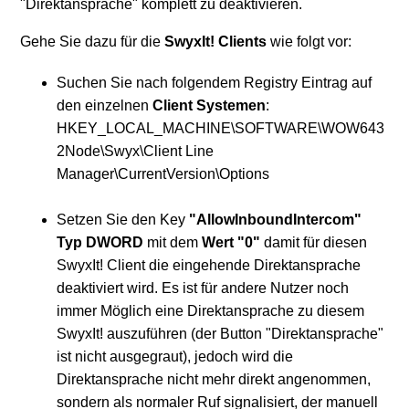
"Direktansprache" komplett zu deaktivieren.
verfügbar
Gehe Sie dazu für die
SwyxIt! Clients
wie folgt vor:
Weitere anzeigen
Suchen Sie nach folgendem Registry Eintrag auf
den einzelnen
Client Systemen
:
HKEY_LOCAL_MACHINE\SOFTWARE\WOW643
2Node\Swyx\Client Line
Manager\CurrentVersion\Options
Setzen Sie den Key
"AllowInboundIntercom"
Typ
DWORD
mit dem
Wert "0"
damit für diesen
SwyxIt! Client die eingehende Direktansprache
deaktiviert wird. Es ist für andere Nutzer noch
immer Möglich eine Direktansprache zu diesem
SwyxIt! auszuführen (der Button "Direktansprache"
ist nicht ausgegraut), jedoch wird die
Direktansprache nicht mehr direkt angenommen,
sondern als normaler Ruf signalisiert, der manuell