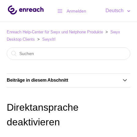
Deutsch
Anmelden
Enreach Help-Center für Swyx und Netphone Produkte
Swyx
Desktop Clients
SwyxIt!
Beiträge in diesem Abschnitt
Produkt Net Promotor Score (PNPS) in Swyx
Connector für MS Teams App integriert
Direktansprache
Auf neu aufgesetzten PCs kann SwyxIt! keine
deaktivieren
Anmeldung an SwyxOn per Remote Connector
ausführen