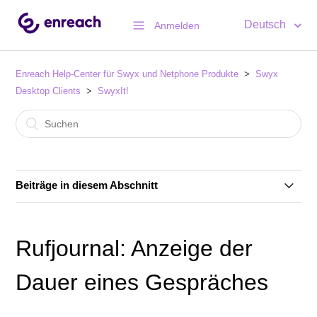
Deutsch
Anmelden
Enreach Help-Center für Swyx und Netphone Produkte
Swyx
Desktop Clients
SwyxIt!
Beiträge in diesem Abschnitt
Produkt Net Promotor Score (PNPS) in Swyx
Connector für MS Teams App integriert
Rufjournal: Anzeige der
Auf neu aufgesetzten PCs kann SwyxIt! keine
Dauer eines Gespräches
Anmeldung an SwyxOn per Remote Connector
ausführen