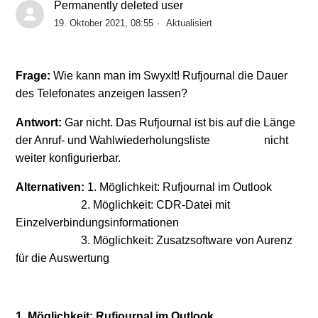
Permanently deleted user
19. Oktober 2021, 08:55
Aktualisiert
SwyxIt! und Surface Pro X
Anmeldung mit SwyxIt!-Clients an SwyxWare 12.31
Frage:
Wie kann man im SwyxIt! Rufjournal die Dauer
des Telefonates anzeigen lassen?
SwyxIt! Benutzer für die Internet-Verbindung via
Antwort:
Gar nicht. Das Rufjournal ist bis auf die Länge
RemoteConnector vorbereiten
der Anruf- und Wahlwiederholungsliste nicht
weiter konfigurierbar.
SwyxIt! – Darstellungsproblem von Umlauten
Alternativen:
1. Möglichkeit: Rufjournal im Outlook
Microsoft Windows 10 Update 2004 und SwyxIt!
2. Möglichkeit: CDR-Datei mit
Einzelverbindungsinformationen
Verfügbarkeit SwyxIt! 12.12 Version
3. Möglichkeit: Zusatzsoftware von Aurenz
für die Auswertung
INFO: SwyxIt! Client SDK
SwyxIt! 12: Aktualisierte Visual Groups Skins
1. Möglichkeit: Rufjournal im Outlook