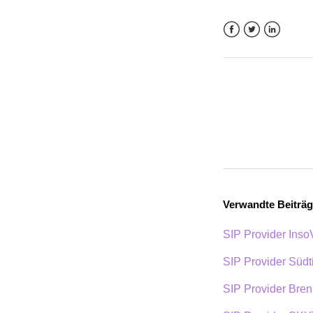
Facebook
Twitter
LinkedIn
Verwandte Beiträ
SIP Provider InsoV
SIP Provider Südti
SIP Provider Bren