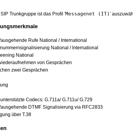
Messagenet (IT)
IP Trunkgruppe ist das Profil '
' auszuwä
stungsmerkmale
ausgehende Rufe National / International
nummernsignalisierung National / International
eening National
wiederaufnehmen von Gesprächen
schen zwei Gesprächen
tung
nterstützte Codecs: G.711a/ G.711u/ G.729
/ausgehende DTMF Signalisierung via RFC2833
gung über T.38
gen