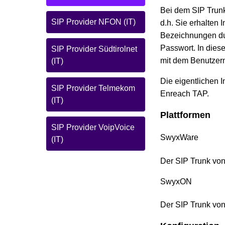
Bei dem SIP Trunk
SIP Provider NFON (IT)
d.h. Sie erhalten
Bezeichnungen dur
Passwort. In dies
SIP Provider Südtirolnet
mit dem Benutzer
(IT)
Die eigentlichen 
SIP Provider Telmekom
Enreach TAP.
(IT)
Plattformen
SIP Provider VoipVoice
SwyxWare
(IT)
Der SIP Trunk vo
SwyxON
Der SIP Trunk von