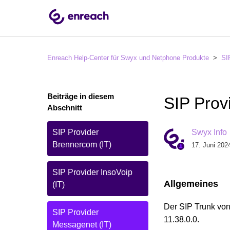
Enreach Help-Center für Swyx und Netphone Produkte
SI
Beiträge in diesem
SIP Prov
Abschnitt
SIP Provider
Swyx Info
Brennercom (IT)
17. Juni 202
SIP Provider InsoVoip
Allgemeines
(IT)
Der SIP Trunk von
SIP Provider
11.38.0.0.
Messagenet (IT)