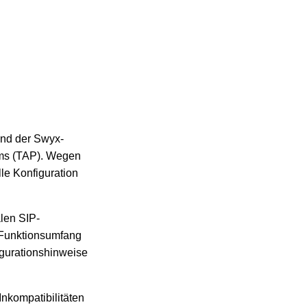
und der Swyx-
mms (TAP). Wegen
le Konfiguration
len SIP-
 Funktionsumfang
igurationshinweise
nkompatibilitäten