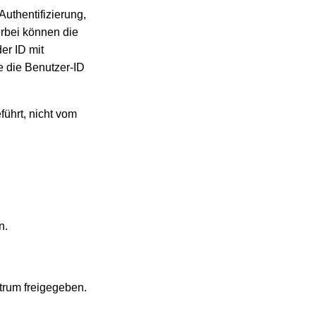
uthentifizierung,
erbei können die
er ID mit
e die Benutzer-ID
führt, nicht vom
n.
trum freigegeben.