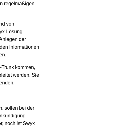
 in regelmäßigen
und von
wyx-Lösung
 Anlegen der
 den Informationen
en.
IP-Trunk kommen,
eitet werden. Sie
wenden.
, sollen bei der
 Ankündigung
r, noch ist Swyx