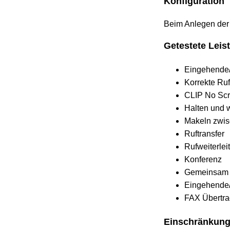
Konfiguration
Beim Anlegen der S
Getestete Lei
Eingehende/
Korrekte Ruf
CLIP No Scr
Halten und 
Makeln zwi
Ruftransfer
Rufweiterlei
Konferenz
Gemeinsam u
Eingehende
FAX Übertra
Einschränkun