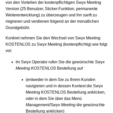
von den Vorteilen der kostenpflichtigen Swyx Meeting
Version (25 Benutzer, Sticker-Funktion, permanente
Howto: Swyx Flex & Swyx Kaufmodell -
Weiterentwicklung) zu überzeugen und ihn sanft zu
Aktivierungsprozess
migrieren und verdienen folgend an der monatlichen
Grundgebühr.
Howto: Rechnungsdaten des Operators als CSV
maschinenlesbar exportieren
Konkret nehmen Sie den Wechsel von Swyx Meeting
KOSTENLOS zu Swyx Meeting (kostenpflichtig) wie folgt
Weitere anzeigen
vor:
Im Swyx Operator rufen Sie die gewünschte
Swyx
Meeting KOSTENLOS
Bestellung auf
(entweder in dem Sie zu Ihrem Kunden
navigieren und in dessen Kontext die Swyx
Meeting KOSTENLOS Bestellung anklicken,
oder in dem Sie über das Menü
Management/Swyx Meeting
die gewünschte
Bestellung anklicken)