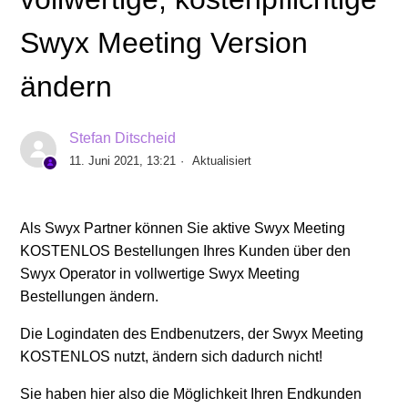
Howto: Eine Bestellung in Operator aufgeben
Swyx Meeting Version
Info: Start der Rechnung und Nutzungsmöglichkeit der
ändern
Swyx Flex, Swyx Kaufmodell und SwyxON Lizenzen -
Details zur Bestellung und Aktivierung
Stefan Ditscheid
Bestelldetails und Bestell-Historie einsehen /
11. Juni 2021, 13:21
Aktualisiert
Rechnungen einfach nachvollziehen
Als Swyx Partner können Sie aktive Swyx Meeting
Erhöhte Sicherheit beim Login mit Operator - Die
Zwei-Faktor-Authentisierung (2FA) nutzen
KOSTENLOS Bestellungen Ihres Kunden über den
Swyx Operator in vollwertige Swyx Meeting
Bestellungen ändern.
Swyx Meeting KOSTENLOS Bestellung in
vollwertige, kostenpflichtige Swyx Meeting Version
Die Logindaten des Endbenutzers, der Swyx Meeting
ändern
KOSTENLOS nutzt, ändern sich dadurch nicht!
Howto: Swyx Kaufmodell - Lizenzen verschieben
Sie haben hier also die Möglichkeit Ihren Endkunden