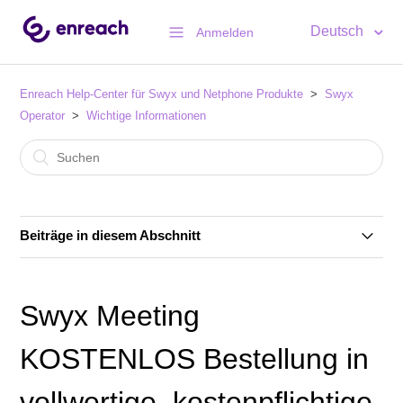
Deutsch
Anmelden
Enreach Help-Center für Swyx und Netphone Produkte
Swyx
Operator
Wichtige Informationen
Beiträge in diesem Abschnitt
Rechnung: Erklärung untermonatiger, taggenauer
Abrechnung
Swyx Meeting
Howto: Bestelländerungen manuell zu einem von
KOSTENLOS Bestellung in
Ihnen gewünschten Zeitpunkt ausliefern
vollwertige, kostenpflichtige