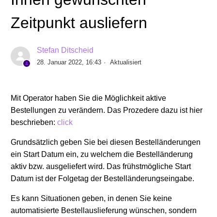
Howto: Eine Bestellung in Operator aufgeben
Zeitpunkt ausliefern
Info: Start der Rechnung und Nutzungsmöglichkeit der
Swyx Flex, Swyx Kaufmodell und SwyxON Lizenzen -
Stefan Ditscheid
Details zur Bestellung und Aktivierung
28. Januar 2022, 16:43
Aktualisiert
Bestelldetails und Bestell-Historie einsehen /
Rechnungen einfach nachvollziehen
Mit Operator haben Sie die Möglichkeit aktive
Bestellungen zu verändern. Das Prozedere dazu ist hier
Erhöhte Sicherheit beim Login mit Operator - Die
beschrieben:
click
Zwei-Faktor-Authentisierung (2FA) nutzen
Grundsätzlich geben Sie bei diesen Bestelländerungen
ein Start Datum ein, zu welchem die Bestelländerung
Swyx Meeting KOSTENLOS Bestellung in
aktiv bzw. ausgeliefert wird. Das frühstmögliche Start
vollwertige, kostenpflichtige Swyx Meeting Version
Datum ist der Folgetag der Bestelländerungseingabe.
ändern
Es kann Situationen geben, in denen Sie keine
Howto: Swyx Kaufmodell - Lizenzen verschieben
automatisierte Bestellauslieferung wünschen, sondern