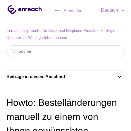
Deutsch
Anmelden
Enreach Help-Center für Swyx und Netphone Produkte
Swyx
Operator
Wichtige Informationen
Beiträge in diesem Abschnitt
Rechnung: Erklärung untermonatiger, taggenauer
Abrechnung
Howto: Bestelländerungen
Howto: Bestelländerungen manuell zu einem von
manuell zu einem von
Ihnen gewünschten Zeitpunkt ausliefern
Ihnen gewünschten