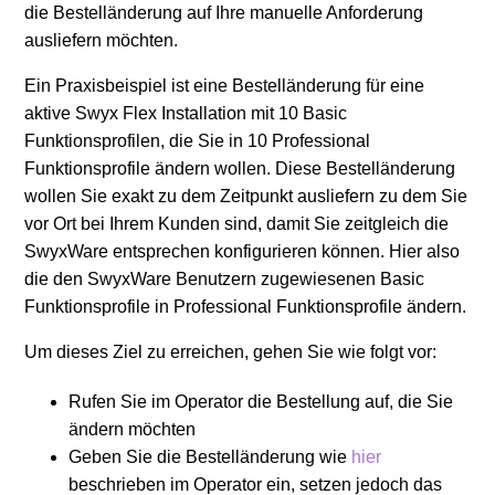
die Bestelländerung auf Ihre manuelle Anforderung
ausliefern möchten.
Howto: Swyx Flex & Swyx Kaufmodell -
Aktivierungsprozess
Ein Praxisbeispiel ist eine Bestelländerung für eine
aktive Swyx Flex Installation mit 10 Basic
Howto: Rechnungsdaten des Operators als CSV
Funktionsprofilen, die Sie in 10 Professional
maschinenlesbar exportieren
Funktionsprofile ändern wollen. Diese Bestelländerung
wollen Sie exakt zu dem Zeitpunkt ausliefern zu dem Sie
Weitere anzeigen
vor Ort bei Ihrem Kunden sind, damit Sie zeitgleich die
SwyxWare entsprechen konfigurieren können. Hier also
die den SwyxWare Benutzern zugewiesenen Basic
Funktionsprofile in Professional Funktionsprofile ändern.
Um dieses Ziel zu erreichen, gehen Sie wie folgt vor:
Rufen Sie im Operator die Bestellung auf, die Sie
ändern möchten
Geben Sie die Bestelländerung wie
hier
beschrieben im Operator ein, setzen jedoch das