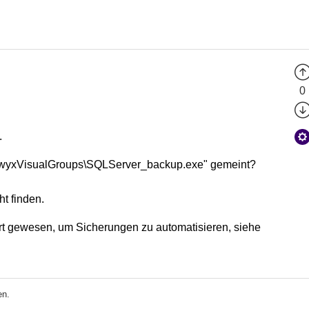
0
.
\SwyxVisualGroups\SQLServer_backup.exe" gemeint?
t finden.
t gewesen, um Sicherungen zu automatisieren, siehe
en.