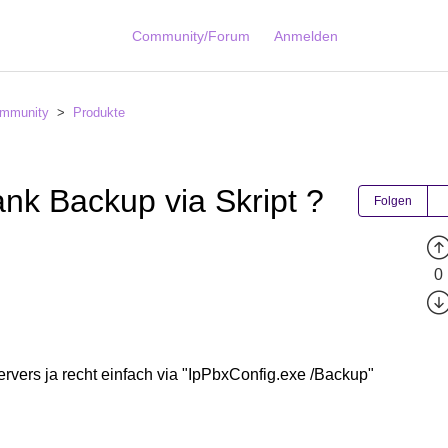
Community/Forum
Anmelden
mmunity
Produkte
nk Backup via Skript ?
Folgen
0
ers ja recht einfach via "IpPbxConfig.exe /Backup"