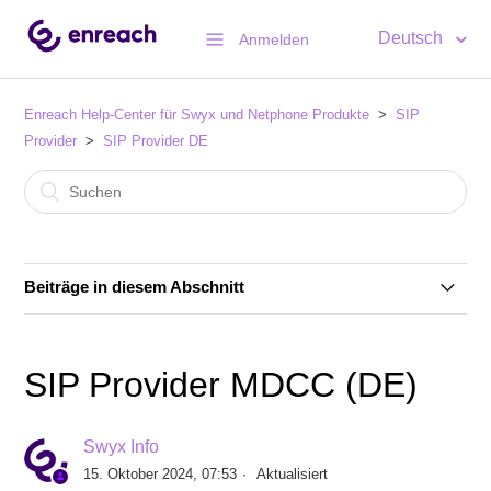
Deutsch
Anmelden
Enreach Help-Center für Swyx und Netphone Produkte
SIP
Provider
SIP Provider DE
Beiträge in diesem Abschnitt
SIP Provider 1&1 Versatel (DE)
SIP Provider MDCC (DE)
SIP Provider 1&1 Voice SIP (DE)
Swyx Info
SIP Provider Autphone (DE)
15. Oktober 2024, 07:53
Aktualisiert