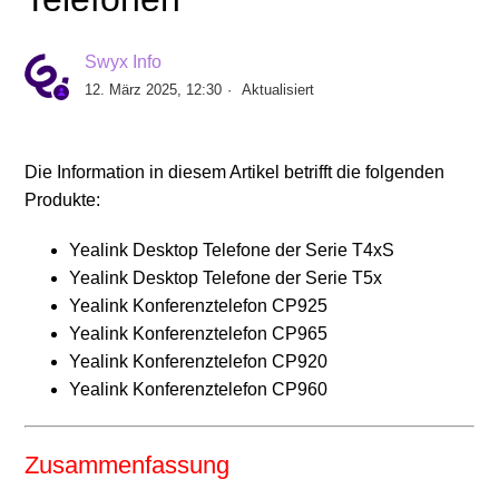
Ist ein Yealink T4xS oder CP9x0 Telefon geeignet für
die SwyxON Funktion RemoteConnector für Yealink?
Swyx Info
12. März 2025, 12:30
Aktualisiert
Empfohlene Yealink Firmware Versionen ab Swyx
12.40
Die Information in diesem Artikel betrifft die folgenden
Automatische Rufannahme an einem Yealink-
Produkte:
Endgerät
Yealink Desktop Telefone der Serie T4xS
Yealink Desktop Telefone der Serie T5x
Rufnummernbasierte Klingeltöne mit Yealink
Yealink Konferenztelefon CP925
Telefonen
Yealink Konferenztelefon CP965
Yealink Konferenztelefon CP920
Yealink: Keine Displaymeldungen bei
Yealink Konferenztelefon CP960
Rufbenachrichtigung/Rufübernahme
Klingelton einstellen
Zusammenfassung