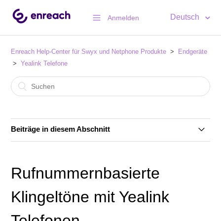
Deutsch
Anmelden
Enreach Help-Center für Swyx und Netphone Produkte
Endgeräte
Yealink Telefone
Beiträge in diesem Abschnitt
Neuer Yealink Redirection Service: Was müssen
SwyxON Kunden beachten?
Rufnummernbasierte
Swyx Telefonbuch funktioniert nicht mehr bei älteren
Klingeltöne mit Yealink
Yealink Telefonen (T4x, CP9x0)
Telefonen