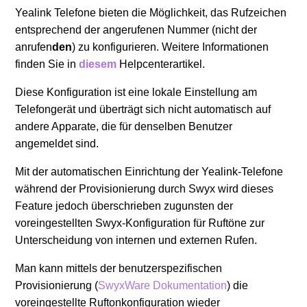
Yealink Firmware Update beim Update einer
Yealink Telefone bieten die Möglichkeit, das Rufzeichen
SwyxWare auf die Version 12.40
entsprechend der angerufenen Nummer (nicht der
anrufen
den
) zu konfigurieren. Weitere Informationen
Yealink T4xS & CP Telefone - Hinweise zur
finden Sie in
diesem
Helpcenterartikel.
Installation von Firmware
Diese Konfiguration ist eine lokale Einstellung am
Telefongerät und überträgt sich nicht automatisch auf
Weitere anzeigen
andere Apparate, die für denselben Benutzer
angemeldet sind.
Mit der automatischen Einrichtung der Yealink-Telefone
während der Provisionierung durch Swyx wird dieses
Feature jedoch überschrieben zugunsten der
voreingestellten Swyx-Konfiguration für Ruftöne zur
Unterscheidung von internen und externen Rufen.
Man kann mittels der benutzerspezifischen
Provisionierung (
SwyxWare Dokumentation
) die
voreingestellte Ruftonkonfiguration wieder