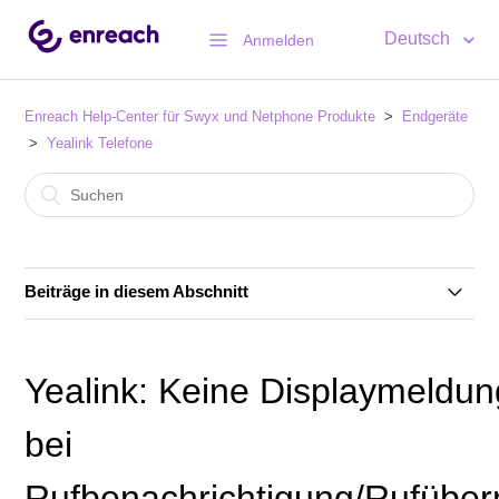
Deutsch
Anmelden
Enreach Help-Center für Swyx und Netphone Produkte
Endgeräte
Yealink Telefone
Beiträge in diesem Abschnitt
Neuer Yealink Redirection Service: Was müssen
SwyxON Kunden beachten?
Yealink: Keine Displaymeldu
Swyx Telefonbuch funktioniert nicht mehr bei älteren
bei
Yealink Telefonen (T4x, CP9x0)
Rufbenachrichtigung/Rufübe