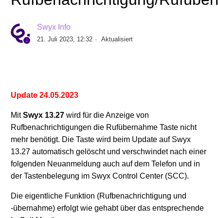
Ist ein Yealink T4xS oder CP9x0 Telefon geeignet für
die SwyxON Funktion RemoteConnector für Yealink?
Swyx Info
21. Juli 2023, 12:32
Aktualisiert
Empfohlene Yealink Firmware Versionen ab Swyx
12.40
Automatische Rufannahme an einem Yealink-
Update 24.05.2023
Endgerät
Mit
Swyx 13.27
wird für die Anzeige von
Rufnummernbasierte Klingeltöne mit Yealink
Rufbenachrichtigungen die Rufübernahme Taste nicht
Telefonen
mehr benötigt. Die Taste wird beim Update auf Swyx
13.27 automatisch gelöscht und verschwindet nach einer
Yealink: Keine Displaymeldungen bei
folgenden Neuanmeldung auch auf dem Telefon und in
Rufbenachrichtigung/Rufübernahme
der Tastenbelegung im Swyx Control Center (SCC).
Die eigentliche Funktion (Rufbenachrichtigung und
Klingelton einstellen
-übernahme) erfolgt wie gehabt über das entsprechende