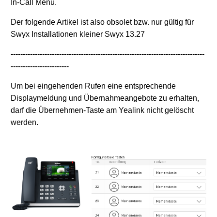
In-Call Menü.
Yealink Firmware Update beim Update einer
SwyxWare auf die Version 12.40
Der folgende Artikel ist also obsolet bzw. nur gültig für
Swyx Installationen kleiner Swyx 13.27
Yealink T4xS & CP Telefone - Hinweise zur
--------------------------------------------------------------------------------
Installation von Firmware
------------------------
Weitere anzeigen
Um bei eingehenden Rufen eine entsprechende
Displaymeldung und Übernahmeangebote zu erhalten,
darf die Übernehmen-Taste am Yealink nicht gelöscht
werden.