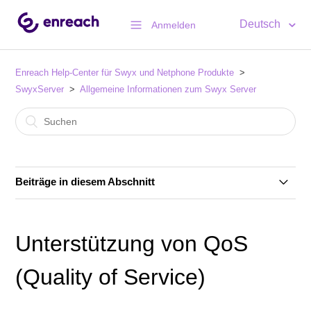
Deutsch
Anmelden
Enreach Help-Center für Swyx und Netphone Produkte
SwyxServer
Allgemeine Informationen zum Swyx Server
Beiträge in diesem Abschnitt
Swyx 14 - Systemanforderungen
Unterstützung von QoS
Unterstützte Betriebssysteme für Swyx 14
(Quality of Service)
Swyx Control Center 3.25 / 13.25 mit Windows Server
2012 R2