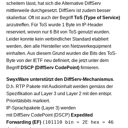
scheitern lässt, hat sich die Alternative DiffServ
mittlerweile durchgesetzt. DiffServ ist zudem besser
skalierbar. Oft ist auch der Begriff
ToS (Type of Service)
anzutreffen. Für ToS wurde 1 Byte im IP-Header
reserviert, wovon nur 6 Bit von ToS genutzt wurden.
Leider konnte kein verbindlicher Standard etabliert
werden, den alle Hersteller von Netzwerkequipment
einhalten. Aus diesem Grund wurden die Bits des ToS-
Byte von der IETF neu definiert, die jetzt unter dem
Begriff
DSCP (DiffServ CodePoint)
firmieren.
SwyxWare unterstützt den DiffServ-Mechanismus
.
D.h. RTP Pakete mit Audioinhalt werden gemäss der
Spezifikation auf Layer 3 und Layer 2 mit den entspr.
Prioritätsbits markiert.
IP-Sprachpakete (Layer 3) werden
mit DiffServ CodePoint (DSCP)
Expedited
(101110 bin = 2E hex = 46
Forwarding (EF)