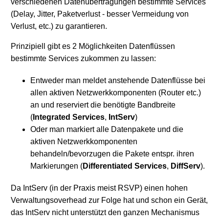
verschiedenen Datenübertragungen bestimmte Services
(Delay, Jitter, Paketverlust - besser Vermeidung von
Unterstützte Betriebssysteme für SwyxWare Version
Verlust, etc.) zu garantieren.
13
Prinzipiell gibt es 2 Möglichkeiten Datenflüssen
Weitere anzeigen
bestimmte Services zukommen zu lassen:
Entweder man meldet anstehende Datenflüsse bei
allen aktiven Netzwerkkomponenten (Router etc.)
an und reserviert die benötigte Bandbreite
(
Integrated Services
,
IntServ
)
Oder man markiert alle Datenpakete und die
aktiven Netzwerkkomponenten
behandeln/bevorzugen die Pakete entspr. ihren
Markierungen (
Differentiated Services
,
DiffServ
).
Da IntServ (in der Praxis meist RSVP) einen hohen
Verwaltungsoverhead zur Folge hat und schon ein Gerät,
das IntServ nicht unterstützt den ganzen Mechanismus