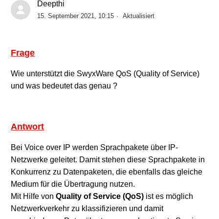
Deepthi
15. September 2021, 10:15
Aktualisiert
Exchange Online - Abschaltung Basic Authentication
Update von SwyxWare mit Swyx Flex Lizenzen auf
Frage
Version 12.00
Wie unterstützt die SwyxWare QoS (Quality of Service)
und was bedeutet das genau ?
INFO: Allgemeine Informationen zum Swyx Soft- und
Hardware Support
Swyx 14.10: Swyx Connectivity Setup Tool – Remote
Antwort
Connector Zertifikat kann nicht erstellt werden.
Bei Voice over IP werden Sprachpakete über IP-
Netzwerke geleitet. Damit stehen diese Sprachpakete in
Update auf SwyxWare 13.10 und MS-Teams
Konkurrenz zu Datenpaketen, die ebenfalls das gleiche
Integration
Medium für die Übertragung nutzen.
Mit Hilfe von
Quality of Service (QoS)
ist es möglich
Swyx Data Center Edition und Compact - Yealink
Netzwerkverkehr zu klassifizieren und damit
RPS Unterstützung EOL für Versionen älter als 11.52