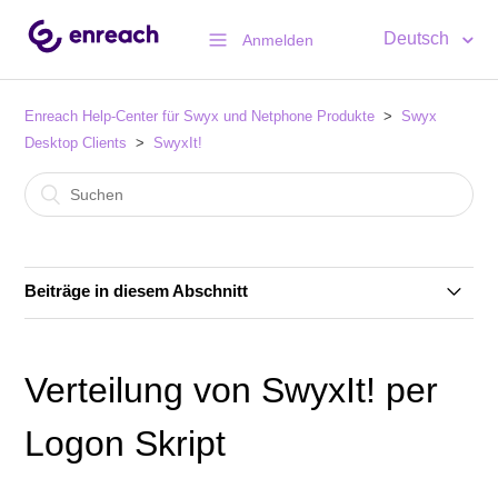
Deutsch
Anmelden
Enreach Help-Center für Swyx und Netphone Produkte
Swyx
Desktop Clients
SwyxIt!
Beiträge in diesem Abschnitt
Produkt Net Promotor Score (PNPS) in Swyx
Connector für MS Teams App integriert
Verteilung von SwyxIt! per
Auf neu aufgesetzten PCs kann SwyxIt! keine
Logon Skript
Anmeldung an SwyxOn per Remote Connector
ausführen