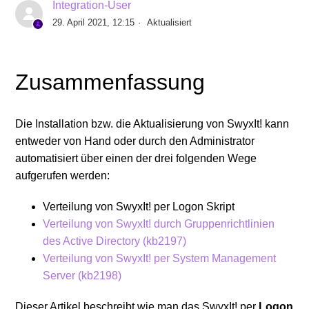
Integration-User
29. April 2021, 12:15
Aktualisiert
SwyxIt! und Surface Pro X
Anmeldung mit SwyxIt!-Clients an SwyxWare 12.31
Zusammenfassung
SwyxIt! Benutzer für die Internet-Verbindung via
RemoteConnector vorbereiten
Die Installation bzw. die Aktualisierung von SwyxIt! kann
entweder von Hand oder durch den Administrator
SwyxIt! – Darstellungsproblem von Umlauten
automatisiert über einen der drei folgenden Wege
aufgerufen werden:
Microsoft Windows 10 Update 2004 und SwyxIt!
Verteilung von SwyxIt! per Logon Skript
Verteilung von SwyxIt! durch Gruppenrichtlinien
Verfügbarkeit SwyxIt! 12.12 Version
des Active Directory (kb2197)
Verteilung von SwyxIt! per System Management
INFO: SwyxIt! Client SDK
Server (kb2198)
SwyxIt! 12: Aktualisierte Visual Groups Skins
Dieser Artikel beschreibt wie man das SwyxIt! per
Logon