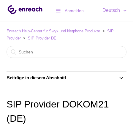
Deutsch
Anmelden
Enreach Help-Center für Swyx und Netphone Produkte
SIP
Provider
SIP Provider DE
Beiträge in diesem Abschnitt
SIP Provider 1&1 Versatel (DE)
SIP Provider DOKOM21
SIP Provider 1&1 Voice SIP (DE)
(DE)
SIP Provider Autphone (DE)