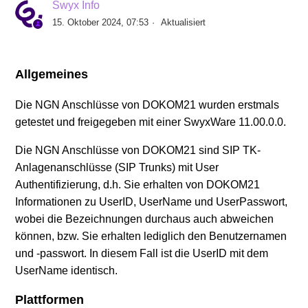
Swyx Info
SIP Provider AXXESS (DE)
15. Oktober 2024, 07:53
Aktualisiert
SIP Provider BITel (DE)
Allgemeines
SIP Provider callio.net (AT/DE)
Die NGN Anschlüsse von DOKOM21 wurden erstmals
getestet und freigegeben mit einer SwyxWare 11.00.0.0.
SIP Provider COLT (DE)
Die NGN Anschlüsse von DOKOM21 sind SIP TK-
SIP Provider Deutsche Telefon (DE)
Anlagenanschlüsse (SIP Trunks) mit User
Authentifizierung, d.h. Sie erhalten von DOKOM21
SIP Provider Deutsche Telekom, Call & Surf
Informationen zu UserID, UserName und UserPasswort,
Connection (DE)
wobei die Bezeichnungen durchaus auch abweichen
können, bzw. Sie erhalten lediglich den Benutzernamen
und -passwort. In diesem Fall ist die UserID mit dem
SIP Provider Deutsche Telekom, CompanyFlex (DE)
UserName identisch.
Weitere anzeigen
Plattformen