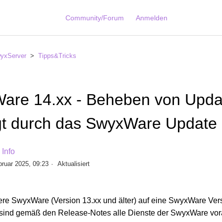
Community/Forum
Anmelden
yxServer
Tipps&Tricks
are 14.xx - Beheben von Updat
gt durch das SwyxWare Update
Info
bruar 2025, 09:23
Aktualisiert
tere SwyxWare (Version 13.xx und älter) auf eine SwyxWare Versi
 sind gemäß den Release-Notes alle Dienste der SwyxWare vor