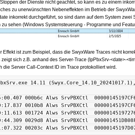
 Stoppen der Dienste nicht geachtet, so kann es zu einem inko
hes zu unerwünschten Nebeneffekten im Betrieb der SwyxWar
ate inkorrekt durchgeführt, so sind dann auf dem System zwe
en zu sehen (Windows Systemsteuerung - Programme und Featur
r Effekt ist zum Beispiel, dass die SwyxWare Traces nicht korr
 zeigt sich z.B. anhand des Server-Trace (IpPbxSrv-<date>-<ti
 die Server Call-Context ID im Trace protokolliert wird.
PbxSrv.exe 14.11 (Swyx.Core_14.10_20241017.1),
5:00.407 000b6c Alws SrvPBXCtl  00000145197CF
0:17.837 0010b8 Alws SrvPBXCtl  00000145197CF
0:11.613 001724 Alws SrvPBXCtl  0000014519727
9:44.309 0029d8 Alws SrvPBXCtl  000001451DB08
1:07.322 00203c Alws SrvPBXCtl  00000145197D0