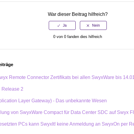
War dieser Beitrag hilfreich?
0 von 0 fanden dies hilfreich
iträge
wyx Remote Connector Zertifikats bei allen SwyxWare bis 14.0
1 Release 2
plication Layer Gateway) - Das unbekannte Wesen
llung von SwyxWare Compact für Data Center SDC auf Swyx F
gesetzten PCs kann SwyxIt! keine Anmeldung an SwyxOn per R