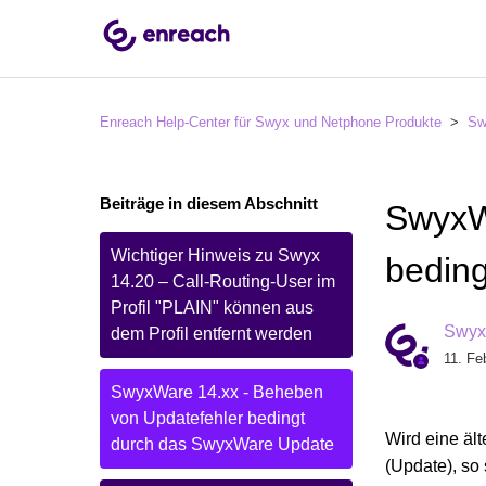
Enreach Help-Center für Swyx und Netphone Produkte
Sw
Beiträge in diesem Abschnitt
SwyxW
Wichtiger Hinweis zu Swyx
bedin
14.20 – Call-Routing-User im
Profil "PLAIN" können aus
Swyx 
dem Profil entfernt werden
11. Fe
SwyxWare 14.xx - Beheben
von Updatefehler bedingt
Wird eine äl
durch das SwyxWare Update
(Update), so