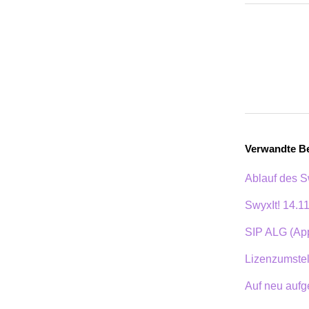
Verwandte Be
Ablauf des S
SwyxIt! 14.1
SIP ALG (Ap
Lizenzumste
Auf neu auf