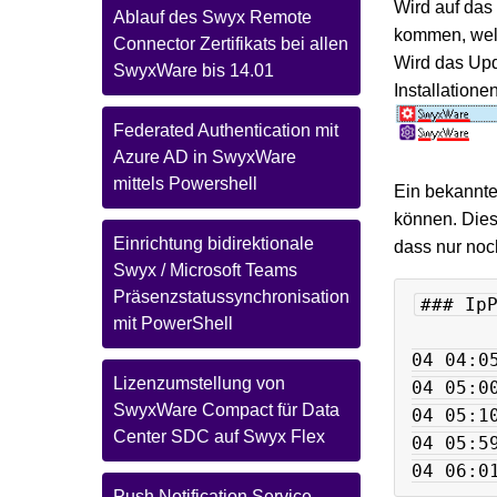
Wird auf das
Ablauf des Swyx Remote
kommen, welc
Connector Zertifikats bei allen
Wird das Upd
SwyxWare bis 14.01
Installation
Federated Authentication mit
Azure AD in SwyxWare
mittels Powershell
Ein bekannte
können. Dies
Einrichtung bidirektionale
dass nur noch
Swyx / Microsoft Teams
Präsenzstatussynchronisation
### Ip
mit PowerShell
04 04:0
Lizenzumstellung von
04 05:0
SwyxWare Compact für Data
04 05:1
Center SDC auf Swyx Flex
04 05:5
04 06:0
Push Notification Service