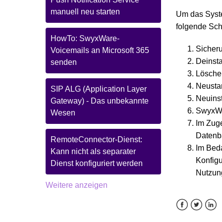
manuell neu starten
Um das Syste
folgende Sch
HowTo: SwyxWare-
Sicher
Voicemails an Microsoft 365
Deinsta
senden
Lösche
Neusta
SIP ALG (Application Layer
Neuinst
Gateway) - Das unbekannte
SwyxWa
Wesen
Im Zuge
Datenb
RemoteConnector-Dienst:
Im Beda
Kann nicht als separater
Konfigu
Dienst konfiguriert werden
Nutzun
Weitere anzeigen
Facebook
Twitter
Link