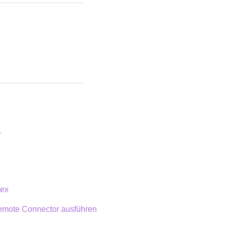
1
lex
emote Connector ausführen