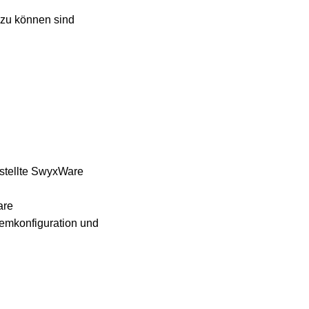
 zu können sind
rstellte SwyxWare
are
temkonfiguration und