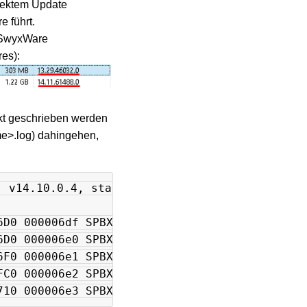
rrektem Update
e führt.
i SwyxWare
es):
ekt geschrieben werden
me>.log) dahingehen,
 v14.10.0.4, started at: Thu, 23 Jan 2025 12:
6D0 000006df SPBXCallFSM::ActionOnIncomingCal
6D0 000006e0 SPBXCallFSM::ActionOnIncomingCal
6F0 000006e1 SPBXCallFSM::ActionOnIncomingCal
FC0 000006e2 SPBXCallFSM::ActionOnIncomingCal
710 000006e3 SPBXCallFSM::ActionOnIncomingCal