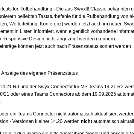
rtcuts für Rufbehandlung - Die aus SwyxIt! Classic bekannten
fonierern beliebten Tastaturbefehle für die Rufbehandlung von a
ten, Weiterleitung, Konferenz) werden jetzt auch im neuen SwyxI
ement in Listen informiert, wenn eigentlich vorhandene Informa
n Responsive Design nicht angezeigt werden (können)
inträge können jetzt auch nach Präsenzstatus sortiert werden
er Anzeige des eigenen Präsenzstatus
 14.21 R3 und der Swyx Connector für MS Teams 14.21 R3 werd
20/21 oder eines Teams Connectors ab dem 19.09.2025 automat
.
 oder ein Teams Connector nicht automatisch aktualisiert werden
ersion - Versionen kleiner 14.20 werden
nicht
automatisch aktuali
ll sein, aktualisieren sie bitte zuerst ihren Server und anschlie