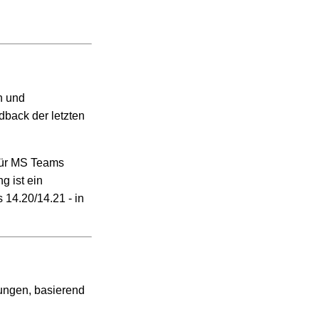
n und
back der letzten
für MS Teams
g ist ein
 14.20/14.21 - in
ungen, basierend