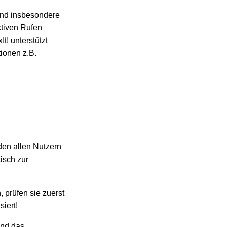
 und insbesondere
ktiven Rufen
t! unterstützt
tionen z.B.
en allen Nutzern
isch zur
, prüfen sie zuerst
siert!
ßend das