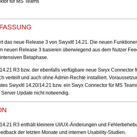
tor für MS Teams
FASSUNG
rt das neue Release 3 von SwyxIt! 14.21. Die neuen Funktione
m neuen Release 3 basieren überwiegend aus dem Nutzer Feed
intensiven Betaphase.
 14.21 R3 bzw. der ebenfalls verfügbare neue Swyx Connector 
h verteilt und auch ohne Admin-Rechte installiert. Voraussetzun
eastes SwyxIt! 14.20/14.21 bzw. ein Swyx Connector für MS Teams
n Server Update nicht notwendig.
ON
 14.21 R3 enthält kleinere UI/UX-Änderungen und Fehlerbeheb
edback der letzten Monate und internen Usability-Studien.