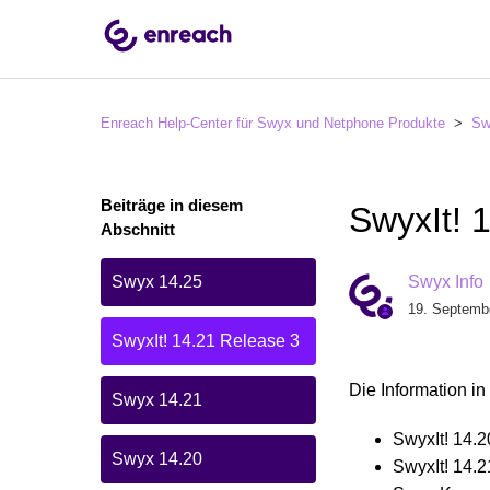
Enreach Help-Center für Swyx und Netphone Produkte
Sw
Beiträge in diesem
SwyxIt! 
Abschnitt
Swyx 14.25
Swyx Info
19. Septemb
SwyxIt! 14.21 Release 3
Die Information in
Swyx 14.21
SwyxIt! 14.2
Swyx 14.20
SwyxIt! 14.2