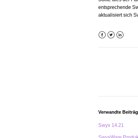
entsprechende Sw
aktualisiert sich
Facebook
Twitter
LinkedIn
Verwandte Beiträ
Swyx 14.21
SwyxWare Produkt