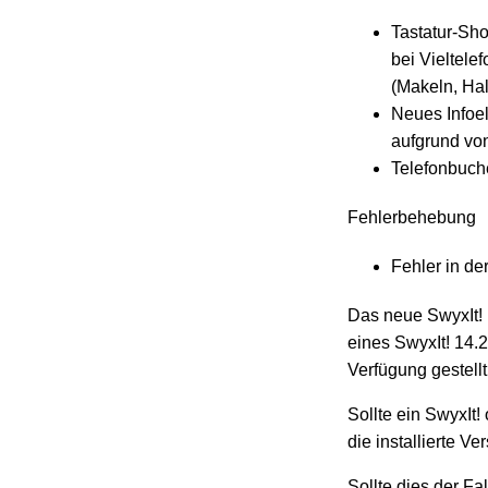
Tastatur-Sho
bei Vieltele
(Makeln, Hal
Neues Infoel
aufgrund vo
Telefonbuche
Fehlerbehebung
Fehler in d
Das neue SwyxIt!
eines SwyxIt! 14.
Verfügung gestellt
Sollte ein SwyxIt!
die installierte V
Sollte dies der Fa