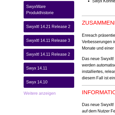
Swyx Konnek
SwyxWare
Produkthistorie
ZUSAMMEN
SwyxIt! 14.21 Release 2
Enreach präsentie
SwyxIt! 14.11 Release 3
Verbesserungen i
Monate und einer 
SwyxIt! 14.11 Release 2
Das neue SwyxIt!
werden automatisc
Swyx 14.11
installiertes, rel
diesem Fall ist ei
Swyx 14.10
INFORMATI
Weitere anzeigen
Das neue SwyxIt!
auf dem Nutzer Fe