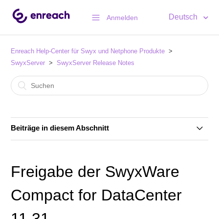
Deutsch
Anmelden
Enreach Help-Center für Swyx und Netphone Produkte
SwyxServer
SwyxServer Release Notes
Beiträge in diesem Abschnitt
Swyx 14.25
Freigabe der SwyxWare
SwyxIt! 14.21 Release 3
Compact for DataCenter
Swyx 14.21
11.31