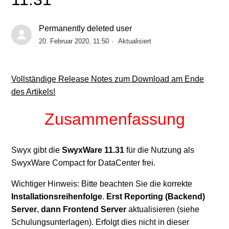
Swyx 14.20
Permanently deleted user
SwyxWare Produkthistorie
20. Februar 2020, 11:50
Aktualisiert
SwyxIt! 14.21 Release 2
Vollständige Release Notes zum Download am Ende
des Artikels!
SwyxIt! 14.11 Release 3
Zusammenfassung
SwyxIt! 14.11 Release 2
S
wyx gibt die
SwyxWare 11.31
für die Nutzung als
Swyx 14.11
SwyxWare Compact for DataCenter frei.
Swyx 14.10
Wichtiger Hinweis: Bitte beachten Sie die korrekte
Installationsreihenfolge
.
Erst Reporting (Backend)
Weitere anzeigen
Server
,
dann Frontend Server
aktualisieren (siehe
Schulungsunterlagen). Erfolgt dies nicht in dieser