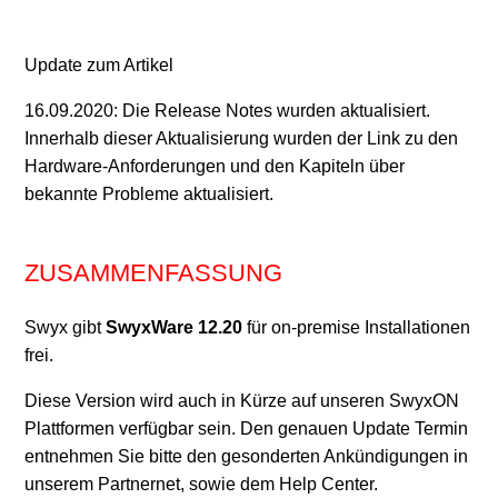
Swyx 14.20
Update zum Artikel
SwyxWare Produkthistorie
16.09.2020: Die Release Notes wurden aktualisiert.
Innerhalb dieser Aktualisierung wurden der Link zu den
SwyxIt! 14.21 Release 2
Hardware-Anforderungen und den Kapiteln über
bekannte Probleme aktualisiert.
SwyxIt! 14.11 Release 3
SwyxIt! 14.11 Release 2
ZUSAMMENFASSUNG
Swyx 14.11
Swyx gibt
SwyxWare 12.20
für on-premise Installationen
frei.
Swyx 14.10
Diese Version wird auch in Kürze auf unseren SwyxON
Plattformen verfügbar sein. Den genauen Update Termin
Weitere anzeigen
entnehmen Sie bitte den gesonderten Ankündigungen in
unserem Partnernet, sowie dem Help Center.