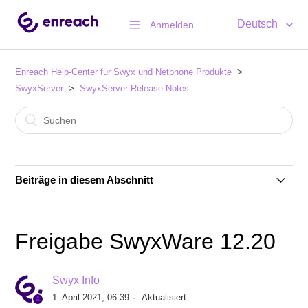
Deutsch
Anmelden
Enreach Help-Center für Swyx und Netphone Produkte
SwyxServer
SwyxServer Release Notes
Beiträge in diesem Abschnitt
Swyx 14.25
Freigabe SwyxWare 12.20
SwyxIt! 14.21 Release 3
Swyx Info
Swyx 14.21
1. April 2021, 06:39
Aktualisiert