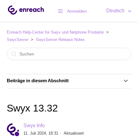
Deutsch
Anmelden
Enreach Help-Center für Swyx und Netphone Produkte
SwyxServer
SwyxServer Release Notes
Beiträge in diesem Abschnitt
Swyx 14.25
Swyx 13.32
SwyxIt! 14.21 Release 3
Swyx Info
Swyx 14.21
11. Juli 2024, 18:31
Aktualisiert