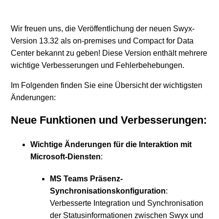
Swyx 14.20
Wir freuen uns, die Veröffentlichung der neuen Swyx-
SwyxWare Produkthistorie
Version 13.32 als on-premises und Compact for Data
Center bekannt zu geben! Diese Version enthält mehrere
SwyxIt! 14.21 Release 2
wichtige Verbesserungen und Fehlerbehebungen.
Im Folgenden finden Sie eine Übersicht der wichtigsten
SwyxIt! 14.11 Release 3
Änderungen:
SwyxIt! 14.11 Release 2
Neue Funktionen und Verbesserungen:
Swyx 14.11
Wichtige Änderungen für die Interaktion mit
Microsoft-Diensten
:
Swyx 14.10
MS Teams Präsenz-
Synchronisationskonfiguration
:
Weitere anzeigen
Verbesserte Integration und Synchronisation
der Statusinformationen zwischen Swyx und