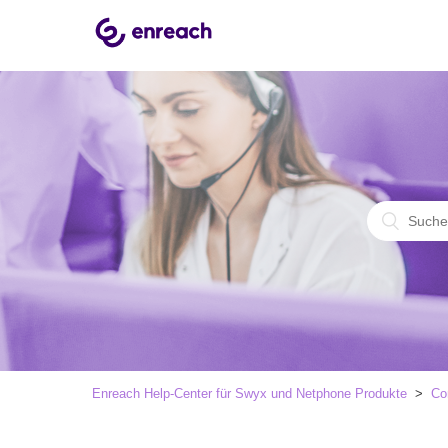
Enreach Help-Center für Swyx und Netphone Produkte
Co