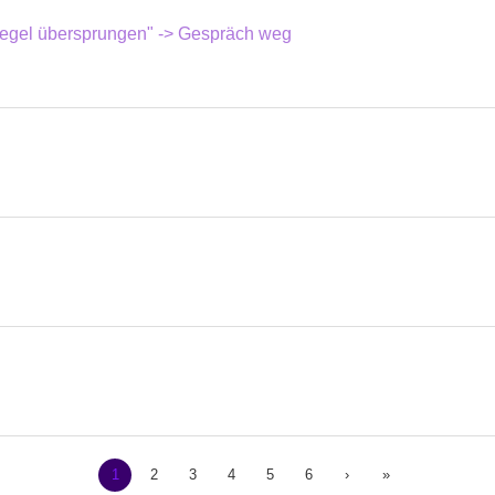
egel übersprungen" -> Gespräch weg
1
2
3
4
5
6
›
»